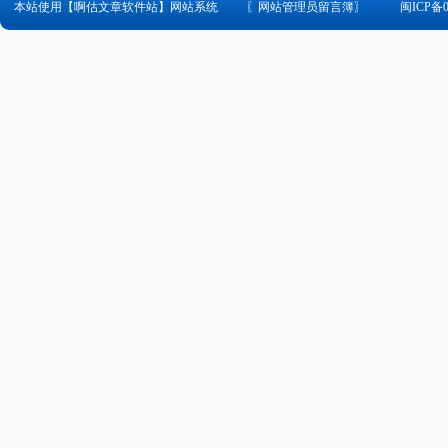
本站使用【啊估文章软件站】网站系统
〖
网站管理员留言簿
〗
闽ICP备0