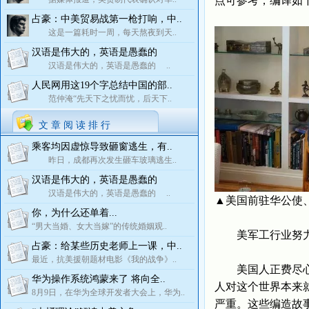
点可参考，编译如
占豪：中美贸易战第一枪打响，中..
这是一篇耗时一周，每天熬夜到天..
汉语是伟大的，英语是愚蠢的
汉语是伟大的，英语是愚蠢的 ..
人民网用这19个字总结中国的部..
范仲淹“先天下之忧而忧，后天下..
文 章 阅 读 排 行
乘客均因虚惊导致砸窗逃生，有..
昨日，成都再次发生砸车玻璃逃生..
汉语是伟大的，英语是愚蠢的
汉语是伟大的，英语是愚蠢的 ..
▲美国前驻华公使
你，为什么还单着...
“男大当婚、女大当嫁”的传统婚姻观..
美军工行业努力
占豪：给某些历史老师上一课，中..
最近，抗美援朝题材电影《我的战争》..
美国人正费尽心思
华为操作系统鸿蒙来了 将向全..
人对这个世界本来
8月9日，在华为全球开发者大会上，华为..
严重。这些编造故