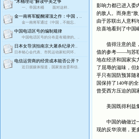
“木桶理论”解读中美之争
影响力都已进入委内
一、帝国木桶 面对这样..
的敌人。而身患“
金一南将军醍醐灌顶之作：中国，..
由于苏联出人意料
金一南将军通过《中国，不能忘..
欣喜地看到了中国
中国电话区号的编制规律
中国电话区号的分布是有规律的。..
值得注意的是，苏
日本女导演拍南京大屠杀纪录片..
值的参考——与苏
日本铭心会代表、市民运动家松冈环..
地在经济和国家实
电信运营商的经营成本能否公开？
近日据媒体报道，国家发改委和信..
了屈辱的滋味，但
乎只有国防预算随
国保持了140年的
曾受西方压迫的国
美国既得利益集
中国的确做过一些
现的反华浪潮，更