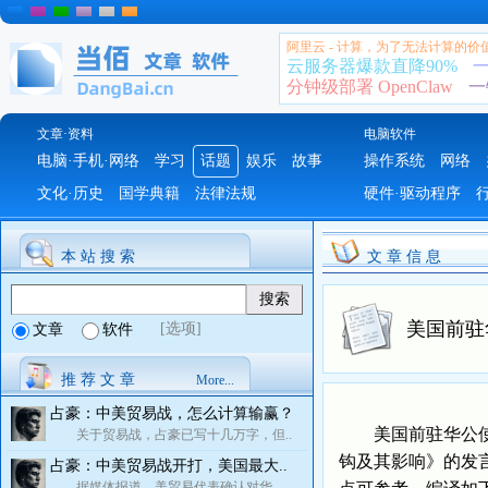
阿里云 - 计算，为了无法计算的价
云服务器爆款直降90%
一
分钟级部署 OpenClaw
一
文章·资料
电脑软件
电脑·手机·网络
学习
话题
娱乐
故事
操作系统
网络
文化·历史
国学典籍
法律法规
硬件·驱动程序
本 站 搜 索
文 章 信 息
美国前驻
[选项]
文章
软件
推 荐 文 章
More...
占豪：中美贸易战，怎么计算输赢？
美国前驻华公使、
关于贸易战，占豪已写十几万字，但..
钩及其影响》的发
占豪：中美贸易战开打，美国最大..
据媒体报道，美贸易代表确认对华..