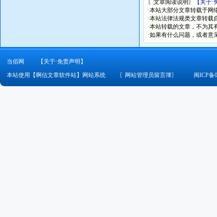
〖文章阅读说明〗
【关于·
·本站大部分文章转载于网
·本站法律法规类文章转载自[
·本站转载的文章，不为其
·如果有什么问题，或者意
当佰网
【关于·免责声明】
本站使用【啊估文章软件站】网站系统
〖
网站管理员留言簿
〗
闽ICP备0