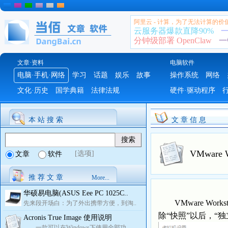
阿里云 - 计算，为了无法计算的价
云服务器爆款直降90%
一
分钟级部署 OpenClaw
一
文章·资料
电脑软件
电脑·手机·网络
学习
话题
娱乐
故事
操作系统
网络
文化·历史
国学典籍
法律法规
硬件·驱动程序
本 站 搜 索
文 章 信 息
VMware
[选项]
文章
软件
推 荐 文 章
More...
华硕易电脑(ASUS Eee PC 1025C..
VMware Wor
先来段开场白：为了外出携带方便，到淘..
除“快照”以后，“
Acronis True Image 使用说明
一款可以在Windows下使用全部功..