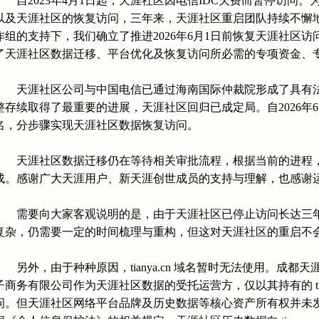
自2023年4月1日起，天涯社区因电信IDC欠费而暂停访问
以及天涯社区的恢复访问，三年来，天涯社区重启团队持续不懈
作组的支持下，我们确立了推进2026年6月1日前恢复天涯社区
了天涯社区数据迁移、平台优化及恢复访问所必需的专项资金、
天涯社区公司与中国电信已通过海南国际仲裁院形成了具有法
整存续取得了最重要的进展，天涯社区回归已成定局。自2026年6月1日起
名，分步骤实现天涯社区数据恢复访问。
天涯社区数据迁移仍在等待相关审批流程，根据当前的进程，
成。感谢广大天涯用户、新天涯创世成员的支持与理解，也感谢运
需要向大家客观说明的是，由于天涯社区已停止访问长达三年
复杂，仍需要一定的时间梳理与重构，但这对天涯社区的重启不
另外，由于种种原因，tianya.cn 域名暂时无法使用。成都
子商务有限公司作为天涯社区数据的受托运营方，仅以其持有的 tian
问。但天涯社区网络平台品牌及历史数据等核心资产所有权并未