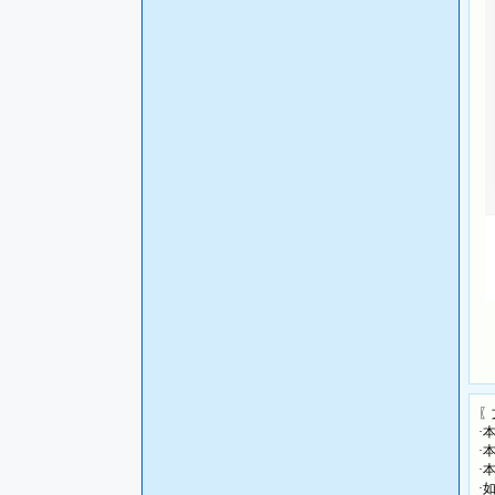
〖
·
·
·
·