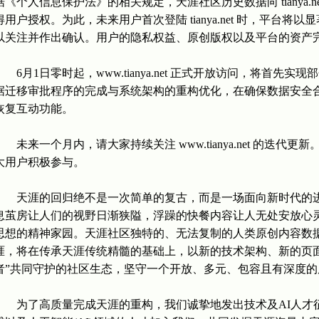
据《个人信息保护法》的相关规定，天涯社区历史数据向 tianya.
得用户授权。为此，未来用户首次登陆 tianya.net 时，平台
以关注并作出确认。用户的隐私权益、原创版权以及平台的资产
6月1日零时起，www.tianya.net 正式开放访问，将首先
据迁移审批程序的完成与系统架构的重构优化，在确保数据安全
恢复互动功能。
未来一个月内，请大家持续关注 www.tianya.net 的迭代
大用户积极参与。
天涯的回归绝不是一次简单的复古，而是一场面向新时代的进
息茧房让人们的视野日渐狭隘，浮躁的快餐内容让人无处安放心灵
思想的精神家园。天涯社区独特的、无法复制的人类原创内容数据
涯，将在传承天涯传统精髓的基础上，以新的技术架构、新的页
者”共同守护的社区生态，坚守一个开放、多元、包容且有深度
为了高质量完成天涯的重构，我们诚挚地发出技术及AI人才