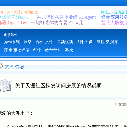
 计算，为了无法计算的价值
腾讯云 - 提供
器爆款直降90%
一站式轻松搭建企业级 AI Agent
轻量应用服
 OpenClaw
一键打造你的专属 AI 应用
慧眼人脸核
电脑软件
操作系统
网络
办公·文件
音频视频
图形图像
编程·数据库
硬件·驱动程序
行业
教学学习
游戏
文 章 信 息
关于天涯社区恢复访问进展的情况说明
〖文章
亲爱的天涯用户：