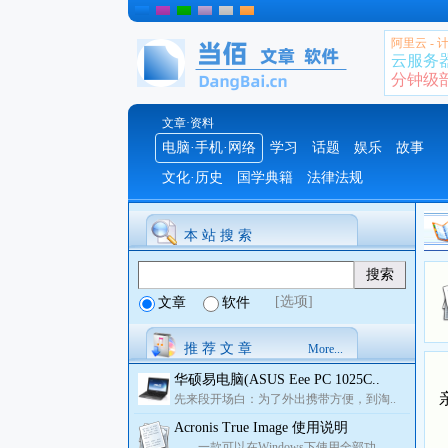
阿里云 -
云服务
分钟级部署
文章·资料
电脑·手机·网络
学习
话题
娱乐
故事
文化·历史
国学典籍
法律法规
本 站 搜 索
[选项]
文章
软件
推 荐 文 章
More...
华硕易电脑(ASUS Eee PC 1025C..
先来段开场白：为了外出携带方便，到淘..
Acronis True Image 使用说明
一款可以在Windows下使用全部功..