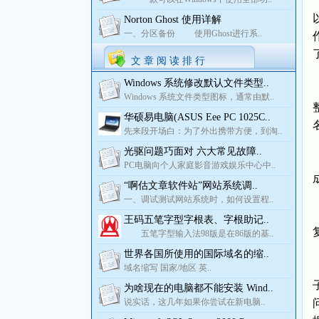
Norton Ghost 使用详解
一、分区备份 使用Ghost进行系..
文 章 阅 读 排 行
Windows 系统修改默认文件类型..
Windows 系统文件类型图标，通常由默..
华硕易电脑(ASUS Eee PC 1025C..
先来段开场白：为了外出携带方便，到淘..
光驱问题巧面对 六大常见故障..
PC电脑向个人家庭影音游戏娱乐中心中..
“啊估文章软件站”网站系统调..
一、调试测试网站系统时，如何设置程..
王码五笔字型字根表、字根助记..
五笔字型输入法98版是在86版的基..
世界各国所使用的国际域名的缩..
域名缩写 国家/地区 英..
为啥现在的电脑都不能安装 Wind..
说实话，这几年如果你尝试在新电脑..