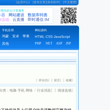
[
会员中心
] [
发布文章
][
发布软件
] [
中文繁體
]
全球领先的云计算服务
务器
网站建设
数据库特惠
身活动
云直播
即时通信 IM
手机应用
网站源码
鸿蒙
安卓
苹果
HTML·CSS·JavaScript
PHP
.NET
ASP
JSP
其他
〖
评论(
0)
〗〖
留言
〗〖
收藏
〗
分类：
电脑·手机·网络
/
行业消息
〗〖
阅读选项
〗