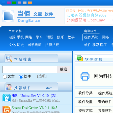
阿里云 - 计算，为了无法计算的价
云服务器爆款直降90%
一
分钟级部署 OpenClaw
一
文章·资料
电脑软件
电脑·手机·网络
学习
话题
娱乐
故事
操作系统
网络
文化·历史
国学典籍
法律法规
硬件·驱动程序
本 站 搜 索
软 件 信 息
网为科技 O
[选项]
文章
软件
推 荐 软 件
More...
软件分类
操作系统
HiBit Uninstaller V4.0.10（程..
HiBit Uninstaller 可以完全卸载 Wind..
软件类型
普通软件
Eassos DiskGenius V6.0.1.1645..
授权方式
共享软件
DiskGenius 是一款磁盘分区及数据恢..