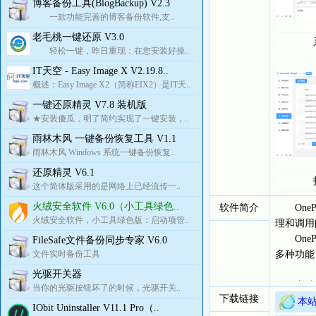
博客备份工具(BlogBackup) V2.3
一款功能完善的博客备份软件,支..
老毛桃一键还原 V3.0
轻松一键，昨日重现：在您安装好操..
IT天空 - Easy Image X V2.19.8..
概述：Easy Image X2（简称EIX2）是IT天..
一键还原精灵 V7.8 装机版
★安装傻瓜，明了简约实现了一键安装，..
雨林木风 一键备份恢复工具 V1.1
雨林木风 Windows 系统一键备份恢复..
还原精灵 V6.1
这个简体版采用的是网络上已经流传一..
火绒安全软件 V6.0（小工具绿色..
软件简介
OneP
火绒安全软件，小工具绿色版：启动项管..
理和调用
OneP
FileSafe文件备份同步专家 V6.0
文件实时备份工具
多种功能
光驱开关器
支持打
当你的光驱按钮坏了的时候，光驱开关..
下载链接
支持断
本站
IObit Uninstaller V11.1 Pro（..