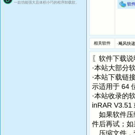
支持外
一款功能强大且体积小巧的程序卸载软..
软
支持电
支持 W
支持端
支持Wor
支持内网
支持隔
相关软件
·
飚风快递
验证口令
支持本
〖软件下载说
支持局
·本站大部分
支持分
支持打
·本站下载链
支持 Wi
64
示适用于
应用
·本站收录的
批量打
inRAR V3.51
批量打
批量打
如果软件压缩
批量打
件后再试；如
手机/
压缩文件，
打印店