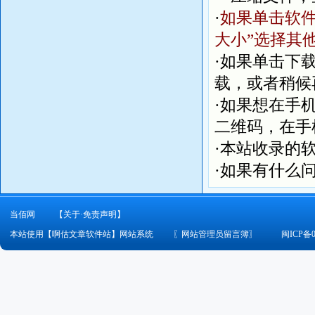
多网络
·
如果单击软件
不在一
大小”选择其
办公环
家庭/
·如果单击下
载，或者稍候
系统
·如果想在手
相关数
二维码，在手
隔空
·本站收录的
设置分
启份数、
·如果有什么
和链接永
信小程序
当佰网
【关于·免责声明】
本机
本站使用【啊估文章软件站】网站系统
〖
网站管理员留言簿
〗
闽ICP备0
选择打
接口
Web 
机，不限