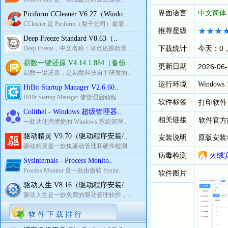
界面语言
中文简体
Piriform CCleaner V6.27（Windo..
CCleaner 是 Piriform（梨子公司）最著..
推荐星级
Deep Freeze Standard V8.63（..
下载统计
今天：0
Deep Freeze，中文名称：冰点还原精灵，..
易数一键还原 V4.14.1.884（备份..
更新日期
2026-06-
易数一键还原，是易数科技自主研发的..
运行环境
Windows
HiBit Startup Manager V2.6.60..
HiBit Startup Manager 使管理启动程..
软件标签
打印软件
Colithel - Windows 超级管理器..
相关链接
软件官方
一款功使用便捷的 Windows 系统管理..
驱动精灵 V9.70（驱动程序安装/..
安装说明
原版安装
驱动精灵是一款集驱动管理和硬件检测..
病毒检测
火绒
Sysinternals - Process Monito..
Process Monitor 是一款由微软 Sysint..
软件图片
驱动人生 V8.16（驱动程序安装/..
驱动人生是一款免费的驱动管理软件，..
软 件 下 载 排 行