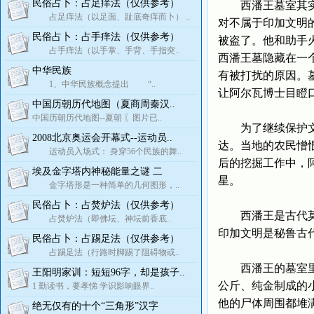
民俗占卜：占足痒法（仅供参考）
西潘王墓室其实就
占足痒法（以足面、趾底奇痒而卜） ..
对不属于印加文明
民俗占卜：占手痒法（仅供参考）
被盗了。他和助手
占手痒法（以手掌、手背、手指突..
西潘王墓隐藏在一
中华民族
有被打扰的原因。
1、中华民族概念提出 “..
让阿尔瓦博士目瞪
中国历朝历代地图（夏商周秦汉..
中国历朝历代地图--夏朝 〖图片已..
为了继续保护文物
2008北京奥运会开幕式--运动员..
达。当地的农民憎
运动员入场式： 身穿56个民族的舞..
后的挖掘工作中，
埃及金字塔内神秘能量之谜 二
星。
金字塔形是一种简单的几何图形，..
民俗占卜：占焚炉法（仅供参考）
西潘王是古代莫切
占焚炉法（即佛坛、神坛前香底..
印加文明是秘鲁古
民俗占卜：占踢足法（仅供参考）
占踢足法（行路时脚踢了阻碍物或..
西潘王的墓室里摆
王阳明家训：短短96字，却是孩子..
公斤、纯金制成的
1 勤读书，要孝悌 学识影响眼界..
他的尸体周围都堆
绝无仅有的十个“三角形”汉字