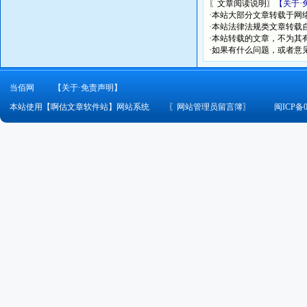
〖文章阅读说明〗
【关于·
·本站大部分文章转载于网
·本站法律法规类文章转载自[
·本站转载的文章，不为其
·如果有什么问题，或者意
当佰网
【关于·免责声明】
本站使用【啊估文章软件站】网站系统
〖
网站管理员留言簿
〗
闽ICP备0