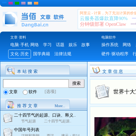
阿里云 - 计算，为了无法计算的价
云服务器爆款直降90%
一
分钟级部署 OpenClaw
一
文章·资料
电脑软件
电脑·手机·网络
学习
话题
娱乐
故事
操作系统
网络
文化·历史
国学典籍
法律法规
硬件·驱动程序
本 站 搜 索
文 章 信 息
世界十大
[选项]
文章
软件
推 荐 文 章
More...
二十四节气的起源、口诀、释义..
节气起源 二十四节气起源..
中国年号列表
汉朝和新朝 西汉 建元：前14..