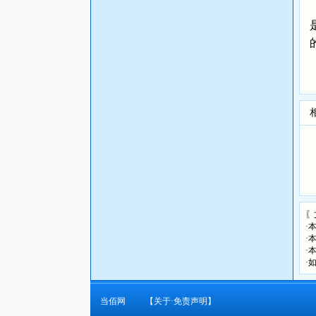
〖
·
·
·
·
当佰网
【关于·免责声明】