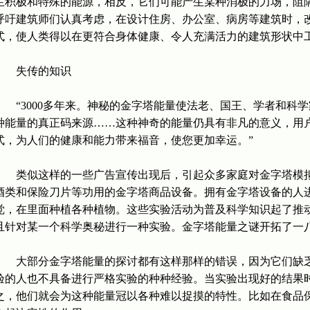
生积极和特殊的能源，相反，它们可能产生某种消极的力场，阻
呼吁建筑师们认真考虑，在设计住房、办公室、病房等建筑时，
式，使人类得以在更符合身体健康、令人充满活力的建筑形状中
失传的知识
“3000多年来。神秘的金字塔能量使法老、国王、学者和科
种能量的真正码来源……这种神奇的能量仍具有非凡的意义，用
式，为人们的健康和能力带来福音，使您更加幸运。”
类似这样的一些广告宣传出现后，引起众多家庭对金字塔模拟
酒类和保险刀片等功用的金字塔商品设备。拥有金字塔设备的人
觉，在里面种植各种植物。这些实验活动为普及科学知识起了推
且针对某一个科学奥秘进行一种实验。金字塔能量之谜开拓了一
大部分金字塔能量的探讨都有这样那样的错误，因为它们缺乏
验的人也不具备进行严格实验的种种经验。当实验出现好的结果
之，他们就会为这种能量冠以各种难以捉摸的特性。比如在食品