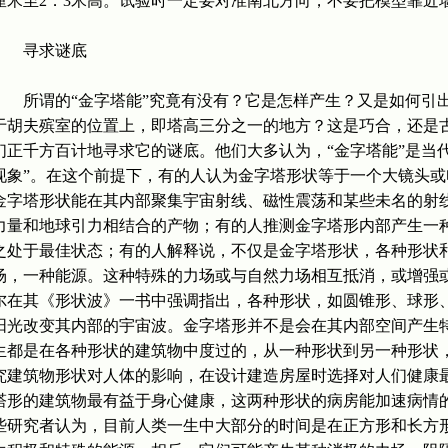
厘米至2．3米高。试验时一定要对准南北方向，不要把模型靠近
寻求谜底
所谓的“金字塔能”究竟有没有？它是怎样产生？又是如何引出
于胡夫殡室的位置上，即塔高三分之一的地方？这是巧合，还是
们正千方百计地寻求它的谜底。他们大多认为，“金字塔能”是当
现象”。在这个前提下，有的人认为金字塔形状等于一个大镜头
金字塔形状能在其内部聚集宇宙射线、磁性震荡和某些未名的射
力量和地球引力相结合的产物；有的人推测金字塔形内部产生一
之处于最佳状态；有的人解释说，不仅是金字塔形状，各种形状
场，一种能源。这种特殊的力场或与自然力场相互抵消，或增强
尔在其《形状波》一书中强调指出，各种形状，如圆锥形、球形
阳光改变其内部的宇宙波。金字塔形并不是会在其内部空间产生
生都是在各种形状的建筑物中度过的，从一种形状到另一种形状
究建筑物形状对人体的影响，在设计建造房屋时选择对人们健康
塔形的建筑物最有益于身心健康，这两种形状的病房能加速病情
些研究者认为，目前人类一生中大部分的时间是在正方形和长方