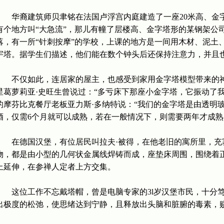
华裔建筑师贝聿铭在法国卢浮宫内庭建造了一座20米高、金
有个地方叫“大急流”，那儿有幢了层楼高、金字塔形的某钢架公
落，有一所“针刺按摩”的学校，上课的地方是一间用木材、泥土、
宇塔。据学生们描述，他们能在数个钟头后还保持注意力，并且
不仅如此，连居家的屋主，也感受到家用金字塔模型带来的神
星葛萝莉亚·史旺生曾说过：“多亏床下那座小金字塔，它振动了
的摩芬比克餐厅老板亚力斯·多纳特说：“我们的金字塔是由透明
酒，仅需6个月就可以成熟，若在一般情况下，则需要两年才成熟
在德国汉堡，有位居民叫拉夫·被得，在他老旧的寓所里，充
物，都是由小型的几何状金属线焊铸而成，座垫床周围，围绕着正
上延伸，在参禅人定者上方交集。
这位工作不忘戴塔帽，曾是电脑专家的3l岁汉堡市民，十分笃
出极度的松弛，使思绪达到宁静，且释放出头脑和脏腑的毒素，赐