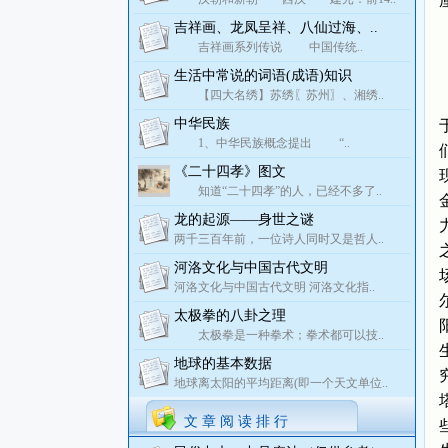
吉祥画、龙凤呈祥、八仙过海、..
吉祥画系列传说 中国传统..
生活中常说的词语(成语)知识
【四大名绣】苏绣〖苏州〗、湘绣..
中华民族
1、中华民族概念提出 “..
《二十四孝》图文
知道“二十四孝”的人，已经不多了..
龙的起源——身世之谜
两千三百年前，一位诗人同时又是哲人..
河洛文化与中国古代文明
河洛文化与中国古代文明 河洛文化指..
太极拳的八卦之理
太极拳是一种拳术；拳术都可以技..
地球的基本数据
地球离太阳的平均距离(即一个天文单位..
文 章 阅 读 排 行