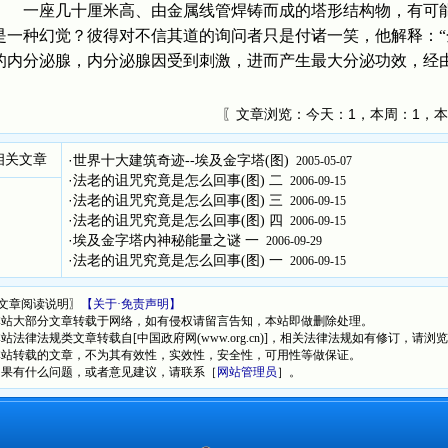
一座几十厘米高、由金属线管焊铸而成的塔形结构物，有可能
是一种幻觉？彼得对不信其道的询问者只是付诸一笑，他解释：
的内分泌腺，内分泌腺因受到刺激，进而产生最大分泌功效，经
〖文章浏览：
今天：1，本周：1，本
相关文章
·
世界十大建筑奇迹--埃及金字塔(图)
2005-05-07
·
法老的诅咒究竟是怎么回事(图) 二
2006-09-15
·
法老的诅咒究竟是怎么回事(图) 三
2006-09-15
·
法老的诅咒究竟是怎么回事(图) 四
2006-09-15
·
埃及金字塔内神秘能量之谜 一
2006-09-29
·
法老的诅咒究竟是怎么回事(图) 一
2006-09-15
文章阅读说明〗
【关于·免责声明】
本站大部分文章转载于网络，如有侵权请留言告知，本站即做删除处理。
本站法律法规类文章转载自[中国政府网(www.org.cn)]，相关法律法规如有修订，请浏
本站转载的文章，不为其有效性，实效性，安全性，可用性等做保证。
如果有什么问题，或者意见建议，请联系［
网站管理员
］。