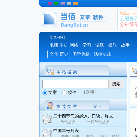
阿里云 -
云服务
分钟级部署
文章·资料
电脑·手机·网络
学习
话题
娱乐
故事
文化·历史
国学典籍
法律法规
本 站 搜 索
[选项]
文章
软件
推 荐 文 章
More...
二十四节气的起源、口诀、释义..
节气起源 二十四节气起源..
中国年号列表
汉朝和新朝 西汉 建元：前14..