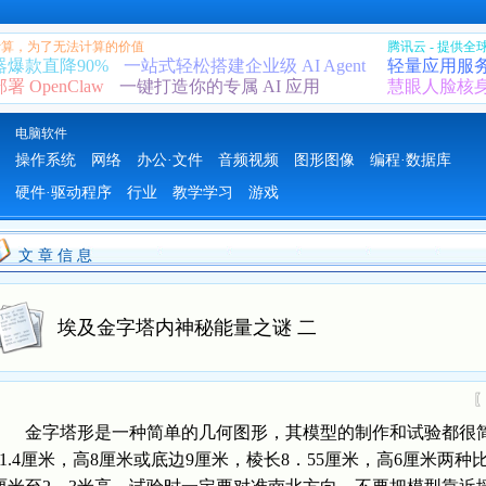
 计算，为了无法计算的价值
腾讯云 - 提供
器爆款直降90%
一站式轻松搭建企业级 AI Agent
轻量应用服
 OpenClaw
一键打造你的专属 AI 应用
慧眼人脸核
电脑软件
操作系统
网络
办公·文件
音频视频
图形图像
编程·数据库
硬件·驱动程序
行业
教学学习
游戏
文 章 信 息
埃及金字塔内神秘能量之谜 二
金字塔形是一种简单的几何图形，其模型的制作和试验都很简
11.4厘米，高8厘米或底边9厘米，棱长8．55厘米，高6厘米两