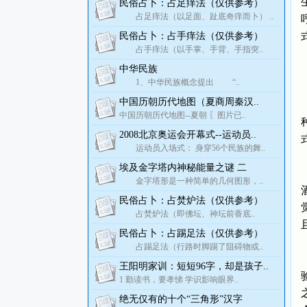
民俗占卜：占足痒法（仅供参考）
占足痒法（以足面、趾底奇痒而卜） ..
民俗占卜：占手痒法（仅供参考）
占手痒法（以手掌、手背、手指突..
中华民族
1、中华民族概念提出 “..
中国历朝历代地图（夏商周秦汉..
中国历朝历代地图--夏朝 〖图片已..
2008北京奥运会开幕式--运动员..
运动员入场式： 身穿56个民族的舞..
埃及金字塔内神秘能量之谜 二
金字塔形是一种简单的几何图形，..
民俗占卜：占焚炉法（仅供参考）
占焚炉法（即佛坛、神坛前香底..
民俗占卜：占踢足法（仅供参考）
占踢足法（行路时脚踢了阻碍物或..
王阳明家训：短短96字，却是孩子..
1 勤读书，要孝悌 学识影响眼界..
绝无仅有的十个“三角形”汉字