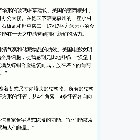
字塔形的玻璃帐幕建筑。美国的密西根州，
司办公大楼。在德国下萨克森州的一座小村
石板瓦和稻草搭盖，17×17平方米大小的金
也能在一天之中感觉到拥有新鲜的活力。
清气爽和储藏物品的功效。美国电影女明
我全身细胞，使我感到无比地舒畅。”汉堡市
玻璃及锌铜合金建筑而成，放在塔下的葡萄
。”
塞着各式尺寸如塔尖的结构物。所有的结构
方形的纤管，从4个角落，4条纤管各自向
信自家金字塔式陈设的功能。“它们能散发
与人们能量。”