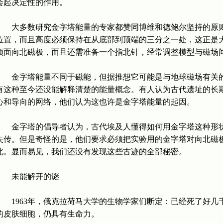
会起决定性的作用。
大多数研究金字塔能量的专家都赞同博维和德鲍尔坚持的原则
位置，而且高度必须保持在从底部到顶端的三分之一处，这正是
须面向北磁极，而且还需准备一个指北针，经常调整模型与磁场
金字塔能量不同于磁能，但据推想它可能是与地球磁场有关的
有这种至今还没能解释清楚的能量概念。有人认为古代遗址的长
心和导向的网络，他们认为这也许是金字塔能量的起因。
金字塔的倡导者认为，古代埃及人懂得如何用金字塔这种形状
失传。但是奇怪的是，他们要求必须把实验用的金字塔对向北磁
北。显而易见，我们还没有发现这些古迹的全部秘密。
未能解开的谜
1963年，俄克拉荷马大学的生物学家们断定：已经死了好几
的皮肤细胞，仍具有生命力。