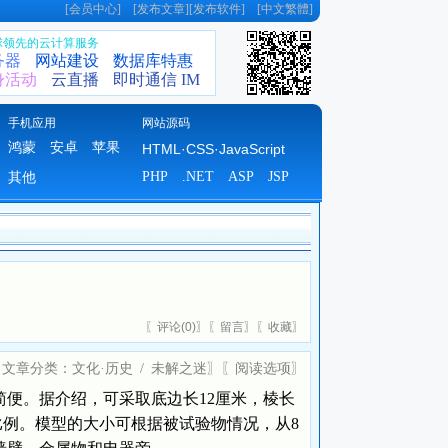
[
会员中心
] [
发布文章
][
发布软件
] [
中文繁體
]
全球领先的云计算服务
务器
网站建设
数据库特惠
身活动
云直播
即时通信 IM
手机应用
网站源码
鸿蒙
安卓
苹果
HTML·CSS·JavaScript
PHP
.NET
ASP
JSP
其他
〖
评论(
0)
〗〖
留言
〗〖
收藏
〗
〖文章分类：
文化·历史
/
未解之迷
〗〖
阅读选项
〗
便。据介绍，可采取底边长12厘米，棱长
种比例。模型的大小可根据被试验物情况，从8