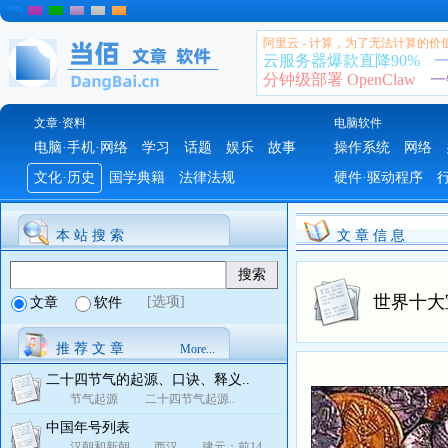
阿里云 - 计算，为了无法计算的价
云服务器爆款直降90%
一
分钟级部署 OpenClaw
一
文章·资料
电脑软件
电脑·手机·网络
学习
话题
娱乐
故事
操作系统
网络
文化·历史
国学典籍
法律法规
硬件·驱动程序
本 站 搜 索
文 章 信 息
世界十大
[选项]
文章
软件
推 荐 文 章
More...
二十四节气的起源、口诀、释义..
节气起源 二十四节气起源..
中国年号列表
汉朝和新朝 西汉 建元：前14..