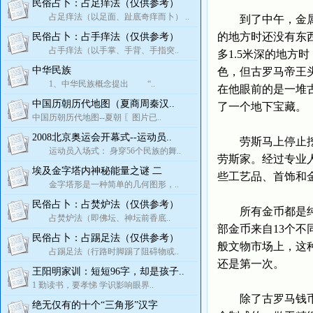
民俗占卜：占足痒法（仅供参考）
占足痒法（以足面、趾底奇痒而卜） ..
到了中午，金属探
的地方时还没有东
民俗占卜：占手痒法（仅供参考）
占手痒法（以手掌、手背、手指突..
多1.5米深的地
中华民族
色，但古罗马帝王
1、中华民族概念提出 “..
在他眼前的是一堆
中国历朝历代地图（夏商周秦汉..
了一个地下宝藏。
中国历朝历代地图--夏朝 〖图片已..
2008北京奥运会开幕式--运动员..
劳斯马上停止挖掘
运动员入场式： 身穿56个民族的舞..
劳斯家。经过专业人
埃及金字塔内神秘能量之谜 二
些工艺品、首饰和
金字塔形是一种简单的几何图形，..
民俗占卜：占焚炉法（仅供参考）
所有金币都是纯度超
占焚炉法（即佛坛、神坛前香底..
部金币来自13个
民俗占卜：占踢足法（仅供参考）
般文物市场上，这
占踢足法（行路时脚踢了阻碍物或..
还是第一次。
王阳明家训：短短96字，却是孩子..
1 勤读书，要孝悌 学识影响眼界..
除了古罗马钱币以
绝无仅有的十个“三角形”汉字