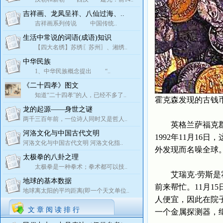
吉祥画、龙凤呈祥、八仙过海、..
吉祥画系列传说 中国传统..
生活中常说的词语(成语)知识
【四大名绣】苏绣〖苏州〗、湘绣..
中华民族
1、中华民族概念提出 “..
《二十四孝》图文
知道“二十四孝”的人，已经不多了..
霍克森发现的古钱
龙的起源——身世之谜
两千三百年前，一位诗人同时又是哲人..
英格兰萨福克郡有
河洛文化与中国古代文明
1992年11月1
河洛文化与中国古代文明 河洛文化指..
外发现而名噪全球
太极拳的八卦之理
太极拳是一种拳术；拳术都可以技..
艾瑞克·劳斯是霍
地球的基本数据
前来帮忙。11月
地球离太阳的平均距离(即一个天文单位..
人便宜，因此在院
文 章 阅 读 排 行
一个金属探测器，