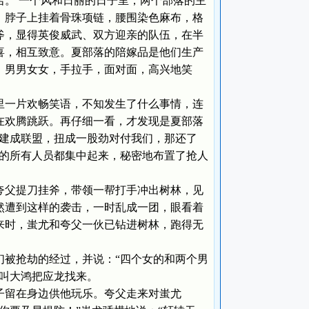
。 一个风和日丽的日子里，两个部落的主
，脖子上挂着骨珠项链，腰围染色麻布，格
斧，显得英俊威武、双方迎亲的队伍，在半
喜，相互致意。夏部落的陪嫁品是他们生产
。男男女女，手拉手，面对面，高兴地笑
一片欢畅笑语，不知发生了什么事情，连
在欢腾跳跃。再仔细一看，才发现是夏部落
，建成联盟，扭成一股劲对付我们，那还了
行的所有人员都集中起来，秘密地布置了抢人
夸父提刀挂斧，带领一帮打手冲出树林，见
然遭到这样的袭击，一时乱成一团，眼看着
来时，蚩尤和夸父一伙已钻进树林，跑得无
被抢劫的经过，并说：“四个女的和两个男
即叫大鸿把应龙找来。
留在身边供他玩乐。夸父走来对蚩尤