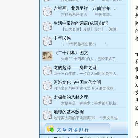
吉祥画、龙凤呈祥、八仙过海、..
吉祥画系列传说 中国传统..
生活中常说的词语(成语)知识
【四大名绣】苏绣〖苏州〗、湘绣..
中华民族
1、中华民族概念提出 “..
《二十四孝》图文
知道“二十四孝”的人，已经不多了..
龙的起源——身世之谜
两千三百年前，一位诗人同时又是哲人..
河洛文化与中国古代文明
河洛文化与中国古代文明 河洛文化指..
太极拳的八卦之理
太极拳是一种拳术；拳术都可以技..
地球的基本数据
地球离太阳的平均距离(即一个天文单位..
文 章 阅 读 排 行