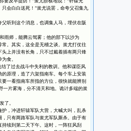
你要及早提防！”蚩尤骄横地说：“轩辕无
，只会白白送死！”蚩尤说罢，命夸父召集九
父听到这个消息，也调集人马，埋伏在阪
和雨师，能腾云驾雾；他的部下以沙为
异常。其实，这全是无稽之谈。蚩尤打仗往
下头上并没有长角，只不过戴着插有两只锋
沙为食。
结了过去战斗中失利的教训。他和谋臣风
动的原理，造了六架指南车。每个车上安装
只要一看指南车所指的方位，很快就能辨别
野一片雾海，分不清天和地。诡计多端的蚩
发了。
护，冲进轩辕军队大营，大喊大叫，乱杀
圈，只有两路军队与蚩尤军队厮杀。由于有
直持续到第二天下午。这时，一阵狂风刮