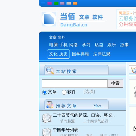
阿里云 -
云服务
分钟级部署
文章·资料
电脑·手机·网络
学习
话题
娱乐
故事
文化·历史
国学典籍
法律法规
本 站 搜 索
[选项]
文章
软件
推 荐 文 章
More...
二十四节气的起源、口诀、释义..
节气起源 二十四节气起源..
中国年号列表
汉朝和新朝 西汉 建元：前14..