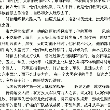
说：“咱们抢了人家的财物和人，难道轩辕、神农氏肯罢休不成？
能，神农氏怕事，他们只会说教，武力不行，要是他们敢来报复
黎族首领去作准备，自己和女人玩乐去了。
轩辕组织起六路人马，由应龙挂帅，准备讨伐蚩尤。蚩尤和夸
泉之野。
蚩尤经常炫耀说，他的谋臣能呼风唤雨；他的军师— — 风伯
食，不吃食物；而且，人人头上长着两只尖角，打起仗来，凶猛
往利用云雾天、黑夜。天时对他不利时，他轻易不出兵。他的部
利牛角的头盔罢了。他们当时已种稻谷，是以米为食，而不是以
轩辕去和蚩尤打仗时，曾吃过蚩尤“迷魂阵”的亏。这次轩辕总
后、应龙、常先、大鸿等，根据天上北斗星的斗柄不转动而斗转
一个假人，一只手直指着南方。打起仗来，军队一旦迷失方向，
出东南西北，而不会迷失方向。 在一个大雾弥漫的早晨，阪泉之
尤，突然命令部下，向轩辕发起进攻。
我国远古时代第一次大规模的战争— — 阪泉之战，就这样爆
传说这次大战，双方投入军队有万人之多。蚩尤利用大雾作掩
乱砍。轩辕事先已命应龙做好准备，将四路军队摆开，形成包围
指南车的指引，轩辕的军队越战越勇，不乱阵脚。战斗从早晨一