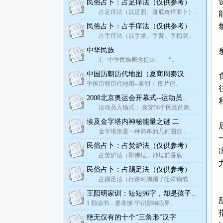
民俗占卜：占足痒法（仅供参考）
占足痒法（以足面、趾底奇痒而卜） ..
民俗占卜：占手痒法（仅供参考）
占手痒法（以手掌、手背、手指突..
中华民族
1、中华民族概念提出 “..
中国历朝历代地图（夏商周秦汉..
中国历朝历代地图--夏朝 〖图片已..
2008北京奥运会开幕式--运动员..
运动员入场式： 身穿56个民族的舞..
埃及金字塔内神秘能量之谜 二
金字塔形是一种简单的几何图形，..
民俗占卜：占焚炉法（仅供参考）
占焚炉法（即佛坛、神坛前香底..
民俗占卜：占踢足法（仅供参考）
占踢足法（行路时脚踢了阻碍物或..
王阳明家训：短短96字，却是孩子..
1 勤读书，要孝悌 学识影响眼界..
绝无仅有的十个“三角形”汉字