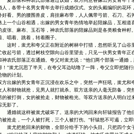
夏部落和神农氏部落通过议婚，双方同意各嫁出男女青年十名
婚人，各带十名男女青年去举行成婚仪式。女的头戴编织的花环
外好看。男的腰围兽皮，肩挂麻布带，人人佩带弓箭、石刀、石
路上一个山谷相遇，出嫁的男女青年热情地举起陪嫁品，互相道
的皮张、麻布、玉石等，神农氏部落的陪嫁品则是各类粮食种籽
着、唱着、跳着，转着圈子。
这时，蚩尤和夸父正在附近的树林中打猎，忽然听见了山谷里
忙收起弓箭，透过树枝空隙向山谷里望去，只见一伙男女青年正
和神农氏部落正在通婚。夸父对蚩尤说：“他们两个部落一通婚
得！”蚩尤沉思了半天，在夸父耳边咕噜了一阵，夸父立即把随
抢物的计划。
双方出嫁的男女青年正沉浸在欢乐之中，突然一声狂吼，蚩尤和
女人和财物就抢，见男人就打就杀。双方送亲的人毫无防备，突
男的被打倒，女的被抢走，财物被枪光。等双方送亲的人明白过
踪无影了。
通婚就这样被蚩尤破坏了。送亲的大鸿回来向轩辕报告了他们
的被抢走，一个人被打死，三个人被打伤。”轩辕怒不可遏，立
蚩尤把抢回来的财物，全部分给手下的小头目。只把四个女子