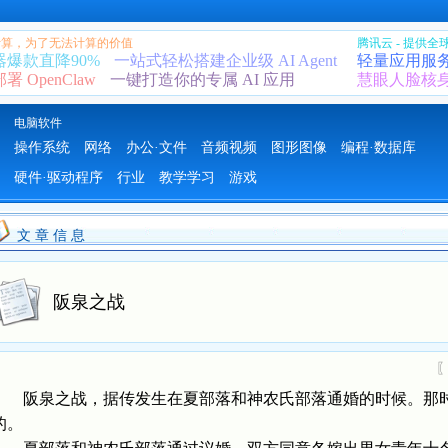
 计算，为了无法计算的价值
腾讯云 - 提供
器爆款直降90%
一站式轻松搭建企业级 AI Agent
轻量应用服
 OpenClaw
一键打造你的专属 AI 应用
慧眼人脸核
电脑软件
操作系统
网络
办公·文件
音频视频
图形图像
编程·数据库
硬件·驱动程序
行业
教学学习
游戏
文 章 信 息
阪泉之战
阪泉之战，据传发生在夏部落和神农氏部落通婚的时候。那时候
的。