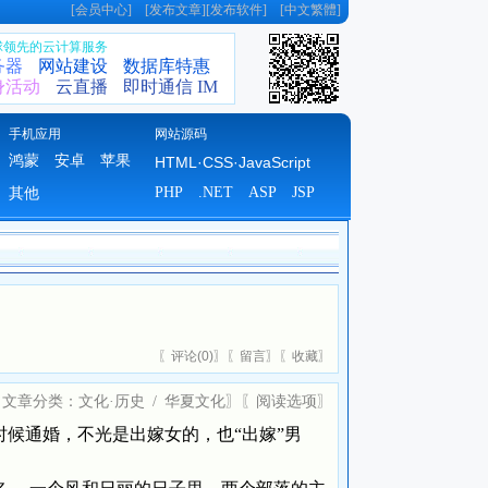
[
会员中心
] [
发布文章
][
发布软件
] [
中文繁體
]
全球领先的云计算服务
务器
网站建设
数据库特惠
身活动
云直播
即时通信 IM
手机应用
网站源码
鸿蒙
安卓
苹果
HTML·CSS·JavaScript
PHP
.NET
ASP
JSP
其他
〖
评论(
0)
〗〖
留言
〗〖
收藏
〗
〖文章分类：
文化·历史
/
华夏文化
〗〖
阅读选项
〗
通婚，不光是出嫁女的，也“出嫁”男