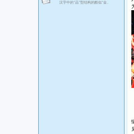
汉字中的“品”型结构的酷似“金..