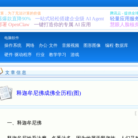
 计算，为了无法计算的价值
腾讯云 - 提供
器爆款直降90%
一站式轻松搭建企业级 AI Agent
轻量应用服
 OpenClaw
一键打造你的专属 AI 应用
慧眼人脸核
电脑软件
操作系统
网络
办公·文件
音频视频
图形图像
编程·数据库
硬件·驱动程序
行业
教学学习
游戏
文 章 信 息
释迦牟尼佛成佛全历程(图)
一、释迦牟尼佛