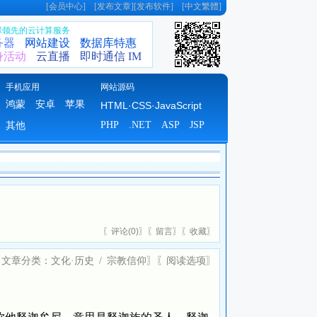
[
会员中心
] [
发布文章
][
发布软件
] [
中文繁體
]
全球领先的云计算服务
务器
网站建设
数据库特惠
身活动
云直播
即时通信 IM
手机应用
网站源码
鸿蒙
安卓
苹果
HTML·CSS·JavaScript
PHP
.NET
ASP
JSP
其他
〖
评论(
0)
〗〖
留言
〗〖
收藏
〗
〖文章分类：
文化·历史
/
宗教信仰
〗〖
阅读选项
〗