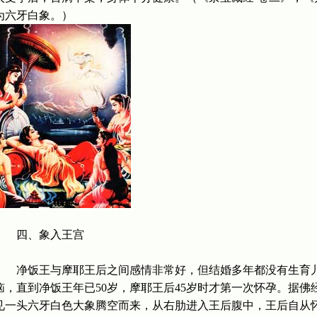
为六牙白象。）
四、象入王宫
净饭王与摩耶王后之间感情非常好，但结婚多年都没有生育儿
恼，直到净饭王年已50岁，摩耶王后45岁时才第一次怀孕。据
见一头六牙白色大象腾空而来，从右肋进入王后腹中，王后自从