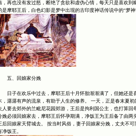
恼，再也没有发过怒，断绝了贪欲和虚伪心情，每天只是喜欢到幽
的是摩耶王后，白色幻影是梦中出现的古印度神话传说中的“梦神
五、回娘家分娩
日子在欢乐中过去，摩耶王后十月怀胎渐渐满了，但她还是喜
木，潺潺有声的流泉，有助于人生的修养。 一天，正是春末夏初
夫人要去郊外的兰毗尼花园郊游，王后是拘利国公主，也打算回母
分娩必须回娘家去，摩耶王后怀孕期满，净饭王为王后备了由两
王后回娘家天臂城去。 按当时风俗，妻子回娘家分娩，丈夫不可
有净饭王。