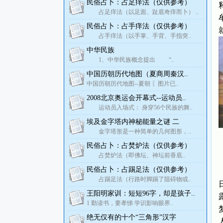
民俗占卜：占足痒法（仅供参考）
占足痒法（以足面、趾底奇痒而卜） ..
民俗占卜：占手痒法（仅供参考）
占手痒法（以手掌、手背、手指突..
中华民族
1、中华民族概念提出 “..
中国历朝历代地图（夏商周秦汉..
中国历朝历代地图--夏朝 〖图片已..
2008北京奥运会开幕式--运动员..
运动员入场式： 身穿56个民族的舞..
埃及金字塔内神秘能量之谜 二
金字塔形是一种简单的几何图形，..
民俗占卜：占焚炉法（仅供参考）
占焚炉法（即佛坛、神坛前香底..
民俗占卜：占踢足法（仅供参考）
占踢足法（行路时脚踢了阻碍物或..
王阳明家训：短短96字，却是孩子..
1 勤读书，要孝悌 学识影响眼界..
绝无仅有的十个“三角形”汉字