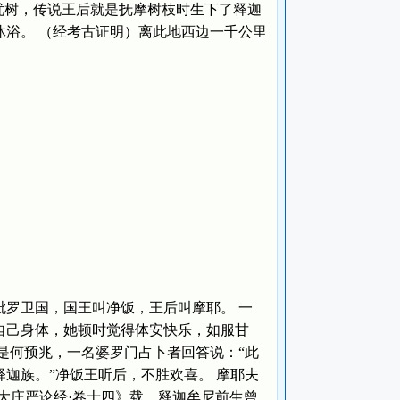
忧树，传说王后就是抚摩树枝时生下了释迦
浴。 （经考古证明）离此地西边一千公里
罗卫国，国王叫净饭，王后叫摩耶。 一
自己身体，她顿时觉得体安快乐，如服甘
是何预兆，一名婆罗门占卜者回答说：“此
迦族。”净饭王听后，不胜欢喜。 摩耶夫
大庄严论经·卷十四》载，释迦牟尼前生曾