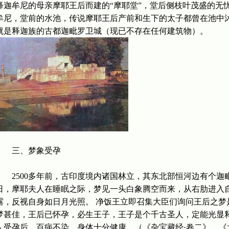
释迦牟尼的母亲摩耶王后而建的“摩耶堂”，堂后侧枝叶茂盛的无
牟尼，堂前的水池，传说摩耶王后产前和生下的太子都曾在池中沐
就是释迦族的古都迦毗罗卫城（现已不存在任何建筑物）。
三、梦象受孕
2500多年前，古印度境内诸国林立，其东北部恒河边有个迦毗
日，摩耶夫人在睡眠之际，梦见一头白象腾空而来，从右肋进入
露，反视自身如日月光照。 净饭王立即召集大臣们询问王后之梦
梦甚佳，王后已怀孕，必生王子，王子是个千古圣人，定能光显释
人受孕后，百病不染，身体十分健康。（《杂宝藏经·卷二》，《