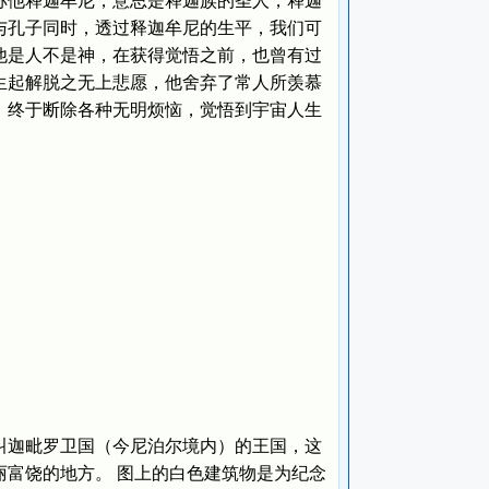
他释迦牟尼，意思是释迦族的圣人，释迦
与孔子同时，透过释迦牟尼的生平，我们可
他是人不是神，在获得觉悟之前，也曾有过
生起解脱之无上悲愿，他舍弃了常人所羡慕
，终于断除各种无明烦恼，觉悟到宇宙人生
迦毗罗卫国（今尼泊尔境内）的王国，这
富饶的地方。 图上的白色建筑物是为纪念