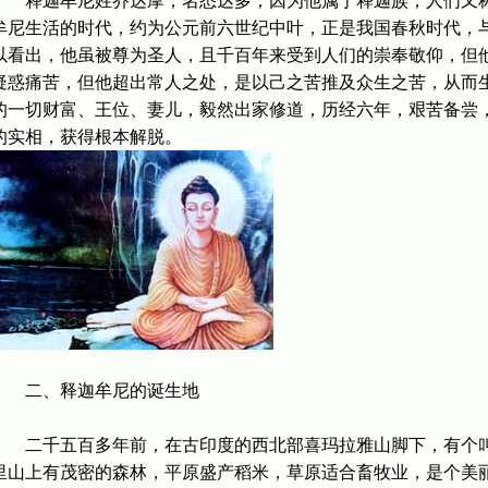
释迦牟尼姓乔达摩，名悉达多，因为他属于释迦族，人们又称
牟尼生活的时代，约为公元前六世纪中叶，正是我国春秋时代，
以看出，他虽被尊为圣人，且千百年来受到人们的崇奉敬仰，但
疑惑痛苦，但他超出常人之处，是以己之苦推及众生之苦，从而
的一切财富、王位、妻儿，毅然出家修道，历经六年，艰苦备尝
的实相，获得根本解脱。
二、释迦牟尼的诞生地
二千五百多年前，在古印度的西北部喜玛拉雅山脚下，有个叫
里山上有茂密的森林，平原盛产稻米，草原适合畜牧业，是个美丽