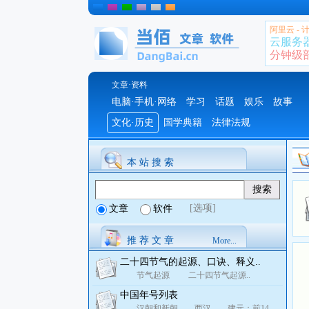
阿里云 -
云服务
分钟级部署
文章·资料
电脑·手机·网络
学习
话题
娱乐
故事
文化·历史
国学典籍
法律法规
本 站 搜 索
[选项]
文章
软件
推 荐 文 章
More...
二十四节气的起源、口诀、释义..
节气起源 二十四节气起源..
中国年号列表
汉朝和新朝 西汉 建元：前14..