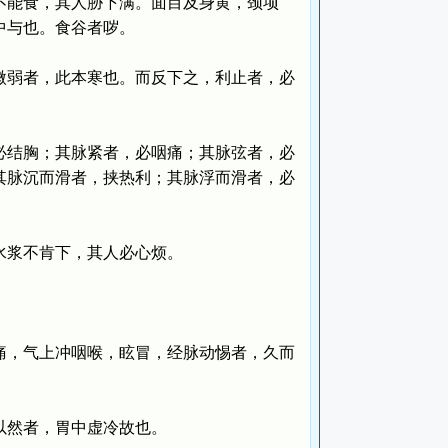
能食，其人胁下满。面目及身黄，颈项
中与也。食谷者哕。
弱者，此本寒也。而反下之，利止者，必
结胸；其脉紧者，必咽痛；其脉弦者，必
其脉沉而滑者，挟热利；其脉浮而滑者，必
浆不肯下，其人必心烦。
。
，气上冲咽喉，眩冒，经脉动惕者，久而
然者，胃中虚冷故也。