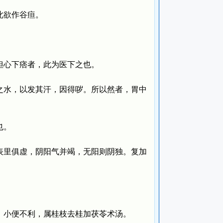
此欲作谷疸。
心下痞者，此为医下之也。
水，以发其汗，因得哕。所以然者，胃中
也。
里俱虚，阴阳气并竭，无阳则阴独。复加
小便不利，属桂枝去桂加茯苓术汤。