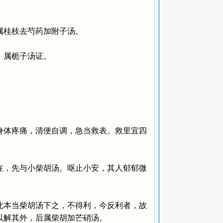
桂枝去芍药加附子汤。
，属栀子汤证。
体疼痛，清便自调，急当救表。救里宜四
，先与小柴胡汤。呕止小安，其人郁郁微
本当柴胡汤下之，不得利，今反利者，故
以解其外，后属柴胡加芒硝汤。