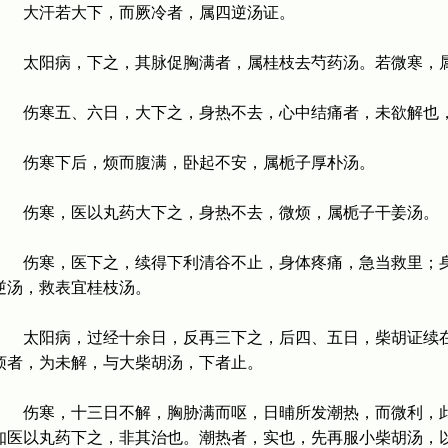
大汗若大下，而厥冷者，属四逆汤证。
太阳病，下之，其脉促胸满者，属桂枝去芍药汤。若微寒，属
伤寒五、六日，大下之，身热不去，心中结痛者，未欲解也
伤寒下后，烦而腹满，卧起不安，属栀子厚朴汤。
伤寒，医以丸药大下之，身热不去，微烦，属栀子干姜汤。
伤寒，医下之，续得下利清谷不止，身体疼痛，急当救里；身
逆汤，救表宜桂枝汤。
太阳病，过经十余日，反再三下之，后四、五日，柴胡证续在
烦者，为未解，与大柴胡汤，下者止。
伤寒，十三日不解，胸胁满而呕，日晡所发潮热，而微利，此
知医以丸药下之，非其治也。潮热者，实也，先再服小柴胡汤，