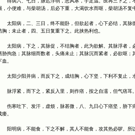
得病六、七日，脉迟浮弱，恶风寒，手足温。医再三下之，不
强，小便难，与柴胡汤，后必下重，大渴饮水而呕，柴胡汤不复
太阳病，二、三日，终不能卧，但欲起者，心下必结，其脉微
结胸；未止者，四、五日复重下之。此挟热利也。
太阳病，下之，其脉促，不结胸者，此为欲解。其脉浮者，必
两胁拘急；其脉细而数者，头痛未止；其脉沉而紧者，必欲呕；
下血。
太阳少阳并病，而反下之，成结胸，心下坚，下利不复止，水
脉浮紧，而下之，紧反入里，则作痞，按之自濡，但气痞耳
伤寒吐下、发汗，虚烦，脉甚微，八、九日心下痞坚，胁下痛
成痿。
阳明病，不能食，下之不解，其人不能食，攻其热必哕。所以