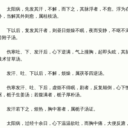
太阳病，先发其汗，不解，而下之，其脉浮者，不愈。浮为在
外，当解其外则愈，属桂枝汤。
下以后，复发其汗者，则昼日烦燥不眠，夜而安静，不呕不渴
姜附子汤。
伤寒吐、下、发汗后，心下逆满，气上撞胸，起即头眩，其脉
枝术甘草汤。
发汗、吐、下以后，不解，烦燥，属茯苓四逆汤。
伤寒发汗、吐、下后，虚烦不得眠，剧者，反复颠倒，心下懊
呕，栀子生姜汤；若腹满者，栀子厚朴汤。
发汗若下之，烦热，胸中塞者，属栀子汤证。
太阳病，过经十余日，心下温温欲吐，而胸中痛，大便反溏，