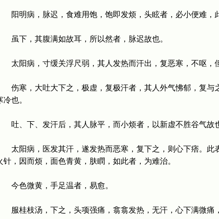
阳明病，脉迟，食难用饱，饱即发烦，头眩者，必小便难，
虽下，其腹满如故耳，所以然者，脉迟故也。
太阳病，寸缓关浮尺弱，其人发热而汗出，复恶寒，不呕，但
伤寒，大吐大下之，极虚，复极汗者，其人外气怫郁，复与之
寒冷也。
吐、下、发汗后，其人脉平，而小烦者，以新虚不胜谷气故
太阳病，医发其汗，遂发热而恶寒，复下之，则心下痞。此表
火针，因而烦，面色青黄，肤瞤，如此者，为难治。
今色微黄，手足温者，易愈。
服桂枝汤，下之，头项强痛，翕翕发热，无汗，心下满微痛，