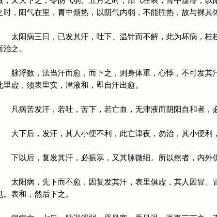
微，又大下之，令阴气弱。五月之时，阳气在表，胃中虚冷，以
之时，阳气在里，胃中烦热，以阴气内弱，不能胜热，故与裸其
太阳病三日，已发其汗，吐下、温针而不解，此为坏病，桂枝
而治之。
脉浮数，法当汗而愈，而下之，则身体重，心悸，不可发其汗
此里虚，须表里实，津液和，即自汗出愈。
凡病苦发汗，若吐，苦下，若亡血，无津液而阴阳自和者，
大下后，发汗，其人小便不利，此亡津夜，勿治，其小便利
下以后，复发其汗，必振寒，又其脉微细。所以然者，内外
太阳病，先下而不愈，因复发其汗，表里俱虚，其人因冒。冒
也。表和，然后下之。