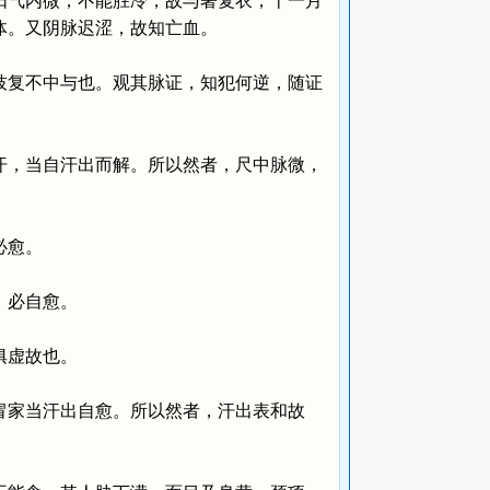
阳气内微，不能胜冷，故与著复衣；十一月
体。又阴脉迟涩，故知亡血。
复不中与也。观其脉证，知犯何逆，随证
，当自汗出而解。所以然者，尺中脉微，
必愈。
，必自愈。
俱虚故也。
家当汗出自愈。所以然者，汗出表和故