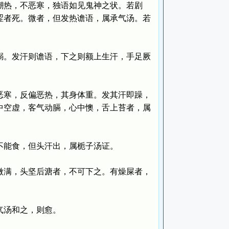
热，不恶寒，独语如见鬼神之状。若剧
涩者死。微者，但发热谵语，属承气汤。若
。发汗则谵语，下之则额上生汗，手足厥
寒，反偏恶热，其身体重。发其汗即躁，
中空虚，客气动膈，心中懊，舌上苔者，属
能食，但头汗出，属栀子汤证。
满，头坚后溏者，不可下之。有燥屎者，
气汤和之，则愈。