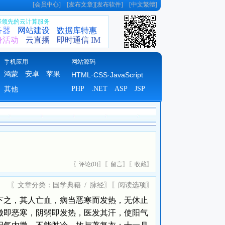
[
会员中心
] [
发布文章
][
发布软件
] [
中文繁體
]
全球领先的云计算服务
务器
网站建设
数据库特惠
身活动
云直播
即时通信 IM
手机应用
网站源码
鸿蒙
安卓
苹果
HTML·CSS·JavaScript
PHP
.NET
ASP
JSP
其他
〖
评论(
0)
〗〖
留言
〗〖
收藏
〗
〖文章分类：
国学典籍
/
脉经
〗〖
阅读选项
〗
之，其人亡血，病当恶寒而发热，无休止
徽即恶寒，阴弱即发热，医发其汗，使阳气