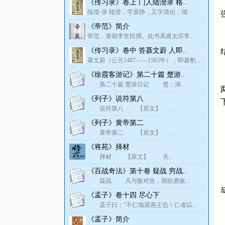
《传习录》卷上 门人陆澄录 格..
陆澄·录 陆澄，字原静，又字清伯，湖..
《帝范》简介
帝范，唐朝李世民撰。此书系唐太宗李..
《传习录》卷中 答聂文蔚 人即..
聂文蔚（公元1487——1563年），即聂豹，..
《徐霞客游记》第二十篇 楚游..
第二十篇 楚游日记 楚：湖..
《列子》说符第八
说符第八 【原文】 ..
《列子》黄帝第二
黄帝第二 【原文】 ..
《将苑》择材
择材 【原文】 夫..
《百战奇法》第十卷 疑战 穷战..
疑战 凡与敌对垒，我欲袭敌..
《孟子》卷十四 尽心下
孟子曰：“不仁哉梁惠王也！仁者以..
《孟子》简介