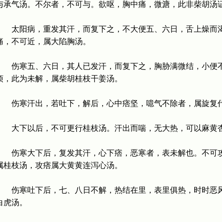
与承气汤。不尔者，不可与。欲呕，胸中痛，微溏，此非柴胡汤
太阳病，重发其汗，而复下之，不大便五、六日，舌上燥而渴
痛，不可近，属大陷胸汤。
伤寒五、六日，其人已发汗，而复下之，胸胁满微结，小便不
烦，此为未解，属柴胡桂枝干姜汤。
伤寒汗出，若吐下，解后，心中痞坚，噫气不除者，属旋复
大下以后，不可更行桂枝汤。汗出而喘，无大热，可以麻黄
伤寒大下后，复发其汗，心下痞，恶寒者，表未解也。不可攻
属桂枝汤，攻痞属大黄黄连泻心汤。
伤寒吐下后，七、八日不解，热结在里，表里俱热，时时恶风
白虎汤。