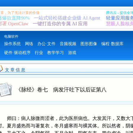
 计算，为了无法计算的价值
腾讯云 - 提供
器爆款直降90%
一站式轻松搭建企业级 AI Agent
轻量应用服
 OpenClaw
一键打造你的专属 AI 应用
慧眼人脸核
电脑软件
操作系统
网络
办公·文件
音频视频
图形图像
编程·数据库
硬件·驱动程序
行业
教学学习
游戏
文 章 信 息
《脉经》卷七 病发汗吐下以后证第八
师曰：病人脉微而涩者，此为医所病也。大发其汗，又数大下
时。夏月盛热而与著复衣，冬月盛寒而与裸其体。所以然者，阴