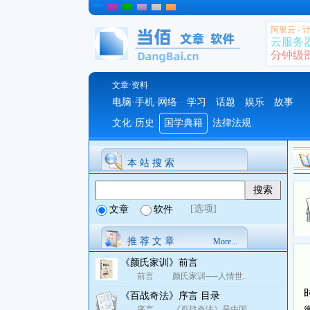
阿里云 -
云服务
分钟级部署
文章·资料
电脑·手机·网络
学习
话题
娱乐
故事
文化·历史
国学典籍
法律法规
本 站 搜 索
[选项]
文章
软件
推 荐 文 章
More...
《颜氏家训》前言
前言 颜氏家训──人情世..
《百战奇法》序言 目录
序言 《百战奇法》是中国..