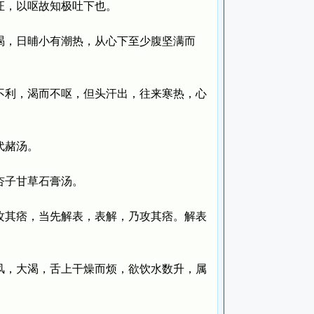
证，以呕故知极吐下也。
，日晡小有潮热，从心下至少腹坚满而
利，渴而不呕，但头汗出，往来寒热，心
代赭汤。
杏子甘草石膏汤。
其痞，当先解表，表解，乃攻其痞。解表
，大渴，舌上干燥而烦，欲饮水数升，属