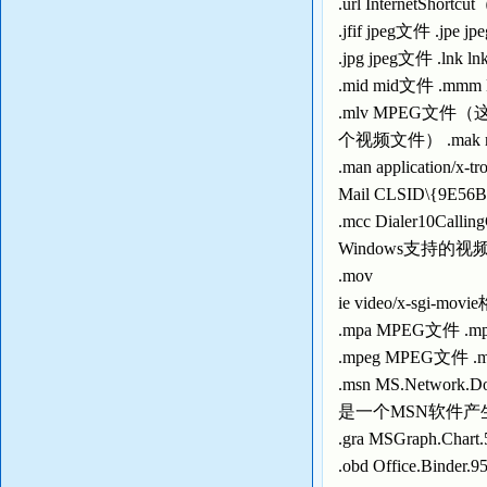
.url InternetSho
.jfif jpeg文件 .jpe 
.jpg jpeg文件 .
.mid mid文件 .mmm 
.mlv MPEG文件
个视频文件） .mak 
.man application/
Mail CLSID\{9E
.mcc Dialer10C
Windows支持的
.mov
ie video/x-sgi-
.mpa MPEG文件 .
.mpeg MPEG文件 
.msn MS.Network.
是一个MSN软件产生的
.gra MSGraph.
.obd Office.Binder.95