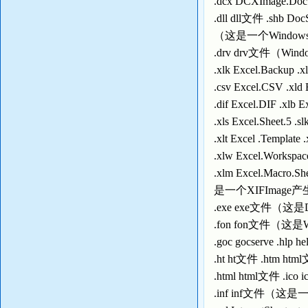
.dcx DCXImage
.dll dll文件 .shb D
（这是一个Wind
.drv drv文件（Win
.xlk Excel.Backup .x
.csv Excel.CSV .xld 
.dif Excel.DIF .xlb E
.xls Excel.Sheet.5 .s
.xlt Excel .Templat
.xlw Excel.Workspac
.xlm Excel.Macro.S
是一个XIFImage
.exe exe文件（这是
.fon fon文件（这是
.goc gocserve .
.ht ht文件 .ht
.html html文件 
.inf inf文件（这