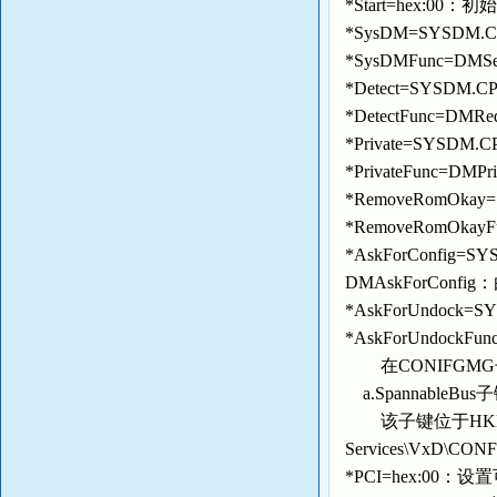
*Start=hex:00
*SysDM=SYSD
*SysDMFunc=D
*Detect=SYSD
*DetectFunc=D
*Private=SYS
*PrivateFunc=D
*RemoveRomO
*RemoveRomOka
*AskForConfig
DMAskForConf
*AskForUndoc
*AskForUndock
在CONIFGM
a.SpannableBus
该子键位于HKEY_LOCA
Services\VxD\
*PCI=hex:00