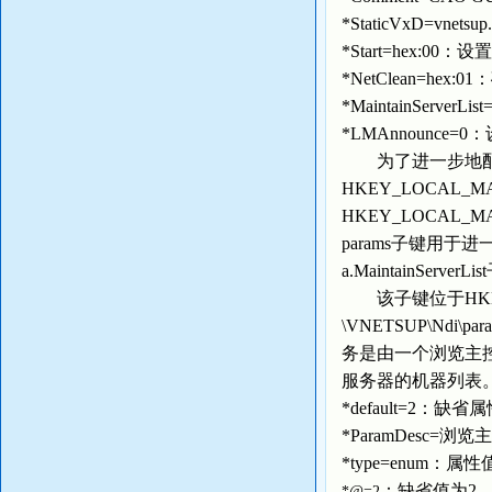
*StaticVxD=vne
*Start=hex:0
*NetClean=
*MaintainSer
*LMAnnounce=
为了进一步地配置
HKEY_LOCAL_MACHI
HKEY_LOCAL_MACHI
params子键用
a.MaintainServerLi
该子键位于HKEY_LOCA
\VNETSUP\Ndi
务是由一个浏览主控
服务器的机器列表
*default=2：缺
*ParamDesc=
*type=enum：
：缺省值为2
*@=2