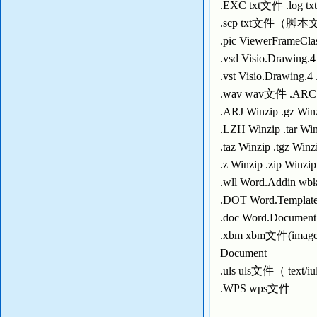
.EXC txt文件 .log t
.scp txt文件（脚本文
.pic ViewerFrameCla
.vsd Visio.Drawing.4
.vst Visio.Drawing.4
.wav wav文件 .ARC 
.ARJ Winzip .gz Win
.LZH Winzip .tar Wi
.taz Winzip .tgz Winz
.z Winzip .zip Winzip
.wll Word.Addin wb
.DOT Word.Template
.doc Word.Documen
.xbm xbm文件(image
Document
.uls uls文件（ text
.WPS wps文