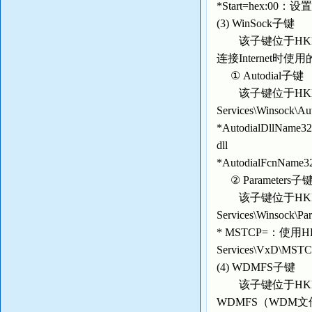
*Start=hex:0
(3) WinSock子键
该子键位于HKEY_LOC
连接Internet时
① Autodial子键
该子键位于HKEY_LOCA
Services\Winso
*AutodialDllNa
dll
*AutodialFcnNa
② Parameters子
该子键位于HKEY_LOCA
Services\Winso
* MSTCP=：使用HKEY
Services\VxD\MS
(4) WDMFS子键
该子键位于HKEY_LOC
WDMFS（WDM