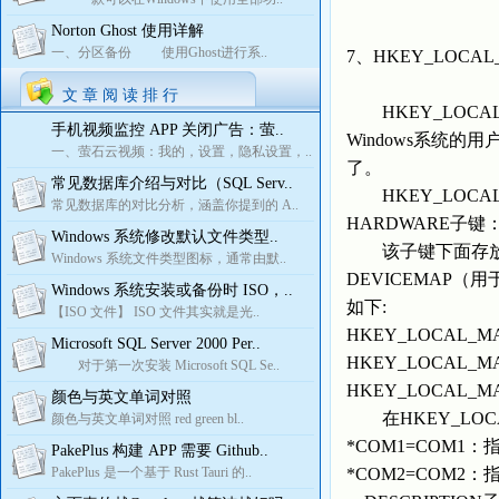
Norton Ghost 使用详解
一、分区备份 使用Ghost进行系..
7、HKEY_LOCAL
文 章 阅 读 排 行
HKEY_LOCA
手机视频监控 APP 关闭广告：萤..
Windows系统
一、萤石云视频：我的，设置，隐私设置，..
了。
常见数据库介绍与对比（SQL Serv..
HKEY_LOCA
常见数据库的对比分析，涵盖你提到的 A..
HARDWARE子键
Windows 系统修改默认文件类型..
该子键下面存放一
Windows 系统文件类型图标，通常由默..
DEVICEMAP（
Windows 系统安装或备份时 ISO，..
如下:
【ISO 文件】 ISO 文件其实就是光..
HKEY_LOCAL_M
Microsoft SQL Server 2000 Per..
HKEY_LOCAL_MA
对于第一次安装 Microsoft SQL Se..
HKEY_LOCAL_MA
颜色与英文单词对照
在HKEY_LOCAL
颜色与英文单词对照 red green bl..
*COM1=COM1：
PakePlus 构建 APP 需要 Github..
PakePlus 是一个基于 Rust Tauri 的..
*COM2=COM2：