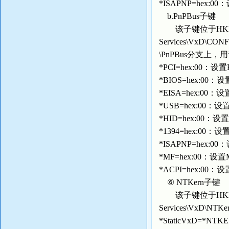
*ISAPNP=hex
b.PnPBus子键
该子键位于HKEY_LOCA
Services\VxD\CO
\PnPBus分支上
*PCI=hex:00：
*BIOS=hex:00
*EISA=hex:00
*USB=hex:00
*HID=hex:00：
*1394=hex:00
*ISAPNP=hex:
*MF=hex:00：
*ACPI=hex:00
⑥ NTKern子键
该子键位于HKEY_LOCA
Services\VxD\
*StaticVxD=*