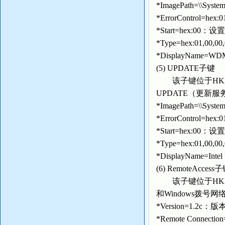
*ImagePath=\\Sys
*ErrorControl=h
*Start=hex:0
*Type=hex:01,
*DisplayName=W
(5) UPDATE子键
该子键位于HKEY_LOC
UPDATE（更新服
*ImagePath=\\Sys
*ErrorControl=h
*Start=hex:0
*Type=hex:01,
*DisplayName=I
(6) RemoteAccess
该子键位于HKEY_LOCA
和Windows拨号
*Version=1.2c：
*Remote Conn