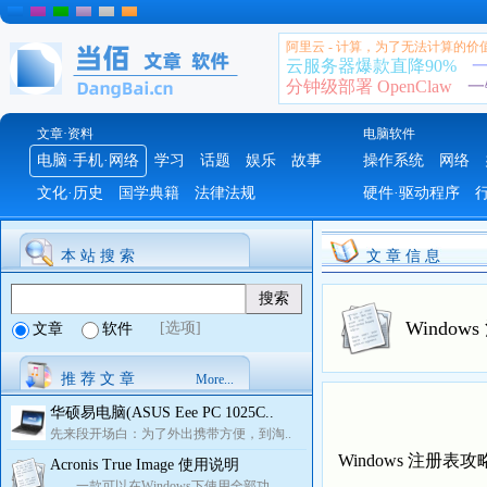
阿里云 - 计算，为了无法计算的价
云服务器爆款直降90%
一
分钟级部署 OpenClaw
一
文章·资料
电脑软件
电脑·手机·网络
学习
话题
娱乐
故事
操作系统
网络
文化·历史
国学典籍
法律法规
硬件·驱动程序
本 站 搜 索
文 章 信 息
Windo
[选项]
文章
软件
推 荐 文 章
More...
华硕易电脑(ASUS Eee PC 1025C..
先来段开场白：为了外出携带方便，到淘..
Windows 注册表
Acronis True Image 使用说明
一款可以在Windows下使用全部功..