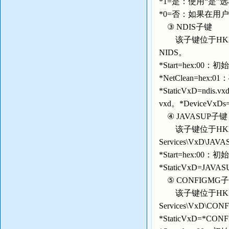
*1=是：使用“是”
*0=否：如果在用
③ NDIS子键
该子键位于HKEY_LOC
NIDS。
*Start=hex:00
*NetClean=he
*StaticVxD=ndis
vxd。*DeviceVxD
④ JAVASUP子键
该子键位于HKEY_LOCA
Services\VxD
*Start=hex:00
*StaticVxD=J
⑤ CONFIGMG
该子键位于HKEY_LOCA
Services\Vx
*StaticVxD=