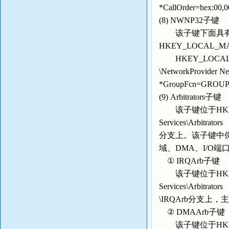
*CallOrder=hex
(8) NWNP32子键
该子键下面具有
HKEY_LOCAL_MACHI
HKEY_LOCAL_MACH
\NetworkProvi
*GroupFcn=GROU
(9) Arbitrators子键
该子键位于HKEY_LOCA
Services\Arbitrators
分支上。该子键中
域、DMA、I/O
① IRQArb子键
该子键位于HKEY_LOCA
Services\Arbitrators
\IRQArb分支
② DMAArb子键
该子键位于HKEY_LOCA