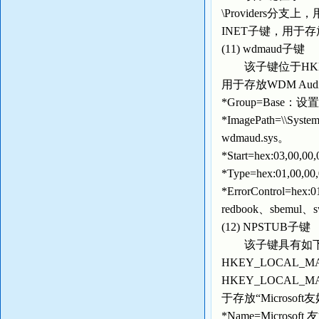
\Providers分
INET子键，用于
(11) wdmaud子键
该子键位于HKEY_LOCA
用于存放WDM Au
*Group=Base：
*ImagePath=\\Syst
wdmaud.sys。
*Start=hex:03,
*Type=hex:01,0
*ErrorControl
redbook、sbemul
(12) NPSTUB子键
该子键具有如下
HKEY_LOCAL_MACHI
HKEY_LOCAL_MACHI
于存放“Microso
*Name=Microso