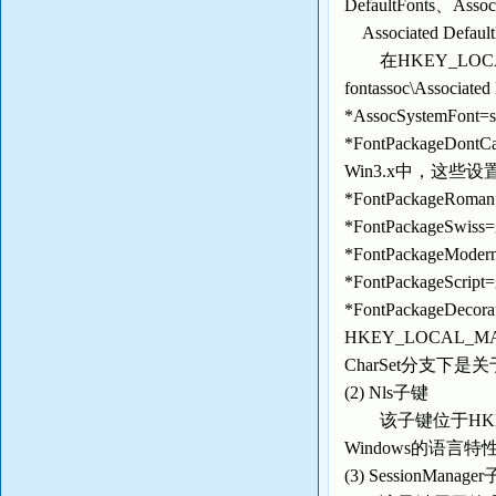
DefaultFonts、Assoc
Associated Defau
在HKEY_LOCAL_MAC
fontassoc\Assoc
*AssocSystemFo
*FontPackage
Win3.x中，这些设置在
*FontPackageRom
*FontPackageSwis
*FontPackageMod
*FontPackageScrip
*FontPackageDecor
HKEY_LOCAL_MACHINE
CharSet分支下
(2) Nls子键
该子键位于HKEY_LOC
Windows的语
(3) SessionManage