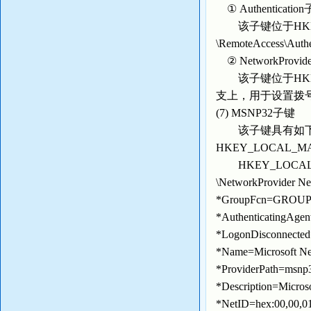
① Authenticatio
该子键位于HKEY_LOCA
\RemoteAcce
② NetworkProvi
该子键位于HKEY_LOCAL
支上，用于设置拨
(7) MSNP32子键
该子键具有如下
HKEY_LOCAL_MACHI
HKEY_LOCAL_MACH
\NetworkProvid
*GroupFcn=GROU
*Authentica
*LogonDisconne
*Name=Microsof
*ProviderPath=m
*Description=Mi
*NetID=hex:00,