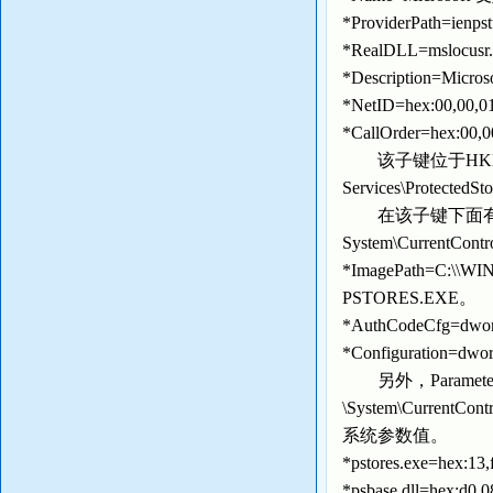
*ProviderPath=i
*RealDLL=mslocu
*Description=Mi
*NetID=hex:00,
*CallOrder=hex:0
该子键位于HKEY_LOCA
Services\Prot
在该子键下面有一个Pa
System\CurrentC
*ImagePath=C
PSTORES.EXE。
*AuthCodeCfg=
*Configuration=
另外，Paramet
\System\CurrentCo
系统参数值。
*pstores.exe=hex:1
*psbase.dll=hex:d0