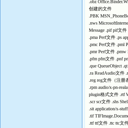
.obz Office.Binde
创建的文件
.PBK MSN_PhoneBo
.nws MicrosoftIntern
Message .pif pif文件
.pma Perf文件 .ps ap
.pmc Perf文件 .pml
.pmr Perf文件 .pmw
.pfm pfm文件 .pnf 
.que QueueObject 
.ra ReadAudio文件 
.reg reg文件（注册
.rpm audio/x-pn-reala
plugin格式文件 .rtf 
.scr scr文件 .shs Shel
.sit application/x-
.tif TIFImage.Docum
.ttf ttf文件 .ttc ttc文