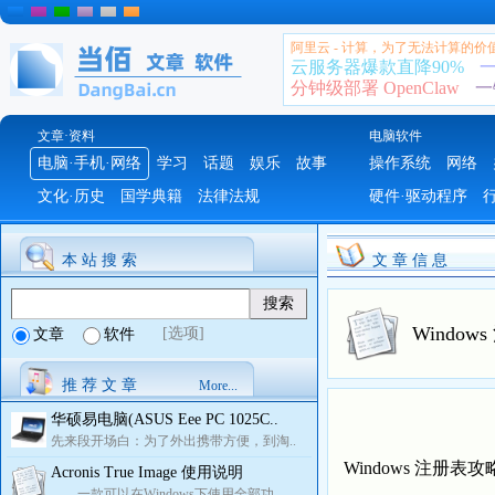
阿里云 - 计算，为了无法计算的价
云服务器爆款直降90%
一
分钟级部署 OpenClaw
一
文章·资料
电脑软件
电脑·手机·网络
学习
话题
娱乐
故事
操作系统
网络
文化·历史
国学典籍
法律法规
硬件·驱动程序
本 站 搜 索
文 章 信 息
Windo
[选项]
文章
软件
推 荐 文 章
More...
华硕易电脑(ASUS Eee PC 1025C..
先来段开场白：为了外出携带方便，到淘..
Windows 注册
Acronis True Image 使用说明
一款可以在Windows下使用全部功..