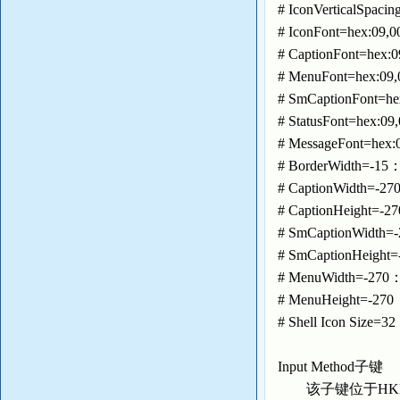
# IconVertical
# IconFont=hex:
# CaptionFont=hex:
# MenuFont=hex:09,
# SmCaptionFont=h
# StatusFont=hex:0
# MessageFont=hex:
# BorderWidth
# CaptionWidt
# CaptionHeigh
# SmCaptionW
# SmCaptionHe
# MenuWidth=
# MenuHeight=
# Shell Icon Si
Input Method子键
该子键位于HKEY_USER