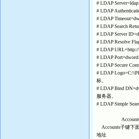
# LDAP Server=
# LDAP Authe
# LDAP Timeo
# LDAP Search
# LDAP Server
# LDAP Resolv
# LDAP URL=htt
# LDAP Port=
# LDAP Secur
# LDAP Logo=C:
标。
# LDAP Bind
服务器。
# LDAP Simpl
Accounts
Accounts子键下
地址