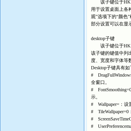
该子键位于HKEY_USE
用于设置桌面上各种
观”选项下的“颜色”框
部分设置可以在显
desktop子键
该子键位于HKEY_USE
该子键的键值中列
度、宽度和字体等数
Desktop子键具
# DragFull
全窗口。
# FontSmoo
示。
# Wallpaper=
# TileWallpa
# ScreenSave
# UserPrefer