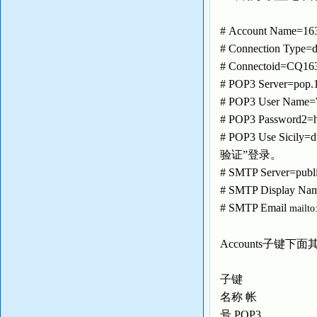
# Account Na
# Connection 
# Connectoid=
# POP3 Server=
# POP3 User N
# POP3 Password2
# POP3 Use S
验证”登录。
# SMTP Serve
# SMTP Displa
# SMTP Email
mailto
Accounts子键
子键
名称 帐
号 POP3