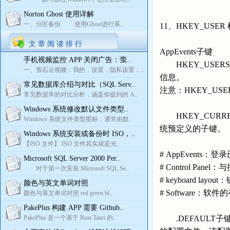
Norton Ghost 使用详解
一、分区备份 使用Ghost进行系..
11、HKEY_USER
文 章 阅 读 排 行
AppEvents子键
手机视频监控 APP 关闭广告：萤..
HKEY_USERS
一、萤石云视频：我的，设置，隐私设置，..
信息。
常见数据库介绍与对比（SQL Serv..
注意：HKEY_USER
常见数据库的对比分析，涵盖你提到的 A..
Windows 系统修改默认文件类型..
HKEY_CURREN
Windows 系统文件类型图标，通常由默..
统预定义的子键。
Windows 系统安装或备份时 ISO，..
【ISO 文件】 ISO 文件其实就是光..
# AppEvents
Microsoft SQL Server 2000 Per..
# Control Pa
对于第一次安装 Microsoft SQL Se..
# keyboard lay
颜色与英文单词对照
# Software：软
颜色与英文单词对照 red green bl..
PakePlus 构建 APP 需要 Github..
PakePlus 是一个基于 Rust Tauri 的..
.DEFAULT