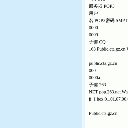
服务器 POP3
用户
名 POP3密码 SMPT
0000
0009
子键 CQ
163 Public.cta.gz.cn 
public.cta.gz.cn
000
0000a
子键 263
NET pop.263.net Wa
ji_1 hex:01,01,07,00,
Public.cta.gz.cn