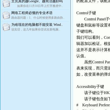
的配置文件，该配
主页真的越Google、越简洁越好吗
如果你在11月10日早上打开雅虎中..
Control子键
网络工程师必懂的专业术语
路由器问题：1、什么时候使用多路由协..
Control Pane
为啥现在的电脑都不能安装 Wind..
键盘和鼠标等设置有
说实话，这几年如果你尝试在新电脑..
子键结构。
我们可以看到，Co
辑器加以检证。根
这并不是表示计算机
认值。
虽然Control
表来实现，而只需
如，改变菜单的弹
Accessibility子键
该子键位于HKEY_USER
该子键包含如下
# Keyboard Pr