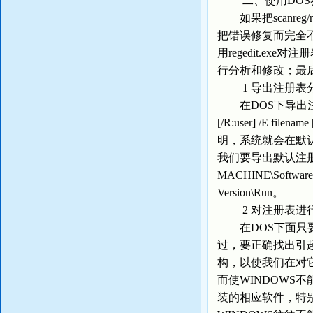
二、使用DOS界面的r
如果把scanre
把错误修复而完全
用regedit.e
行分析和修改；最
1 导出注册表
在DOS下导出注册表分
[/R:user] /E fi
明，系统就会在默认
我们要导出默认注册表关于
MACHINE\Software\M
Version\Run。
2 对注册表进
在DOS下面只要运
过，要正确找出引
构，以使我们在对
而使WINDOWS不
装的相应软件，特别是