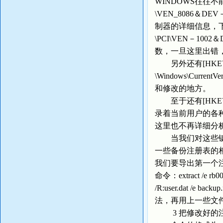
WINDOWS往往不能
\VEN_8086＆DEV
制器的详细信息，下面的
\PCI\VEN－100
数，一旦这里出错，
另外还有[HKEY－LOC
\Windows\Cu
和修改的地方。
至于还有[HKEY－
录着当前用户的各
这里也不再详细分
当我们对这些键值
一些备份注册表的相应
我们要导出第一个注
命令：extract /e r
/R:user.dat 
法，再用上一些文
3 把修改好的注