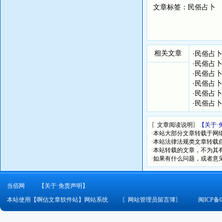
文章标签：
民俗占卜
相关文章
·
民俗占
·
民俗占
·
民俗占
·
民俗占
·
民俗占
·
民俗占
〖文章阅读说明〗
【关于·
·本站大部分文章转载于网
·本站法律法规类文章转载自[
·本站转载的文章，不为其
·如果有什么问题，或者意
当佰网
【关于·免责声明】
本站使用【啊估文章软件站】网站系统
〖
网站管理员留言簿
〗
闽ICP备0