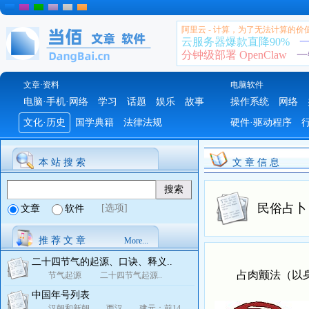
阿里云 - 计算，为了无法计算的价
云服务器爆款直降90%
一
分钟级部署 OpenClaw
一
文章·资料
电脑软件
电脑·手机·网络
学习
话题
娱乐
故事
操作系统
网络
文化·历史
国学典籍
法律法规
硬件·驱动程序
本 站 搜 索
文 章 信 息
民俗占卜
[选项]
文章
软件
推 荐 文 章
More...
二十四节气的起源、口诀、释义..
占肉颤法（以身
节气起源 二十四节气起源..
中国年号列表
汉朝和新朝 西汉 建元：前14..