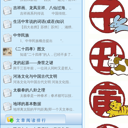
吉祥画、龙凤呈祥、八仙过海、..
吉祥画系列传说 中国传统..
生活中常说的词语(成语)知识
【四大名绣】苏绣〖苏州〗、湘绣..
中华民族
1、中华民族概念提出 “..
《二十四孝》图文
知道“二十四孝”的人，已经不多了..
龙的起源——身世之谜
两千三百年前，一位诗人同时又是哲人..
河洛文化与中国古代文明
河洛文化与中国古代文明 河洛文化指..
太极拳的八卦之理
太极拳是一种拳术；拳术都可以技..
地球的基本数据
地球离太阳的平均距离(即一个天文单位..
文 章 阅 读 排 行