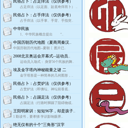
民俗占卜：占足痒法（仅供参考）
占足痒法（以足面、趾底奇痒而卜） ..
民俗占卜：占手痒法（仅供参考）
占手痒法（以手掌、手背、手指突..
中华民族
1、中华民族概念提出 “..
中国历朝历代地图（夏商周秦汉..
中国历朝历代地图--夏朝 〖图片已..
2008北京奥运会开幕式--运动员..
运动员入场式： 身穿56个民族的舞..
埃及金字塔内神秘能量之谜 二
金字塔形是一种简单的几何图形，..
民俗占卜：占焚炉法（仅供参考）
占焚炉法（即佛坛、神坛前香底..
民俗占卜：占踢足法（仅供参考）
占踢足法（行路时脚踢了阻碍物或..
王阳明家训：短短96字，却是孩子..
1 勤读书，要孝悌 学识影响眼界..
绝无仅有的十个“三角形”汉字