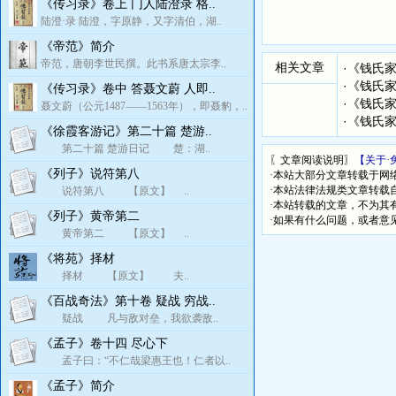
《传习录》卷上 门人陆澄录 格..
陆澄·录 陆澄，字原静，又字清伯，湖..
《帝范》简介
帝范，唐朝李世民撰。此书系唐太宗李..
相关文章
·
《钱氏
·
《钱氏
《传习录》卷中 答聂文蔚 人即..
·
《钱氏
聂文蔚（公元1487——1563年），即聂豹，..
·
《钱氏
《徐霞客游记》第二十篇 楚游..
第二十篇 楚游日记 楚：湖..
〖文章阅读说明〗
【关于·
《列子》说符第八
·本站大部分文章转载于网
·本站法律法规类文章转载自[
说符第八 【原文】 ..
·本站转载的文章，不为其
《列子》黄帝第二
·如果有什么问题，或者意
黄帝第二 【原文】 ..
《将苑》择材
择材 【原文】 夫..
《百战奇法》第十卷 疑战 穷战..
疑战 凡与敌对垒，我欲袭敌..
《孟子》卷十四 尽心下
孟子曰：“不仁哉梁惠王也！仁者以..
《孟子》简介