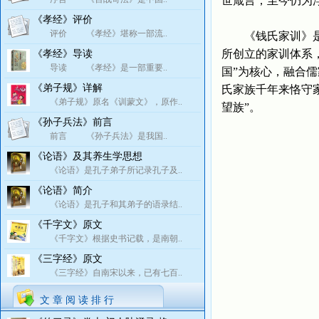
世箴言，至今仍为
《孝经》评价
评价 《孝经》堪称一部流..
《钱氏家训》是中
所创立的家训体系
《孝经》导读
导读 《孝经》是一部重要..
国”为核心，融合
《弟子规》详解
氏家族千年来恪守
《弟子规》原名《训蒙文》，原作..
望族”。
《孙子兵法》前言
前言 《孙子兵法》是我国..
《论语》及其养生学思想
《论语》是孔子弟子所记录孔子及..
《论语》简介
《论语》是孔子和其弟子的语录结..
《千字文》原文
《千字文》根据史书记载，是南朝..
《三字经》原文
《三字经》自南宋以来，已有七百..
文 章 阅 读 排 行