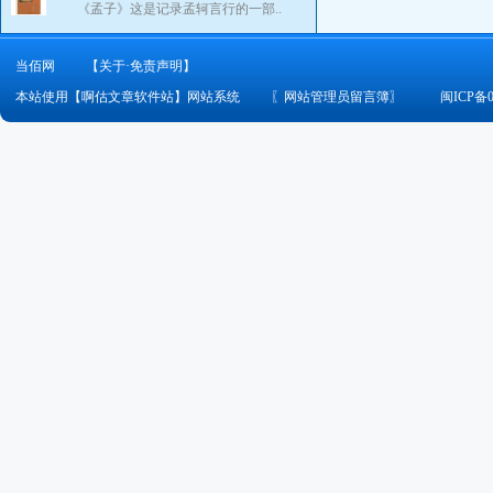
《孟子》这是记录孟轲言行的一部..
当佰网
【关于·免责声明】
本站使用【啊估文章软件站】网站系统
〖
网站管理员留言簿
〗
闽ICP备0