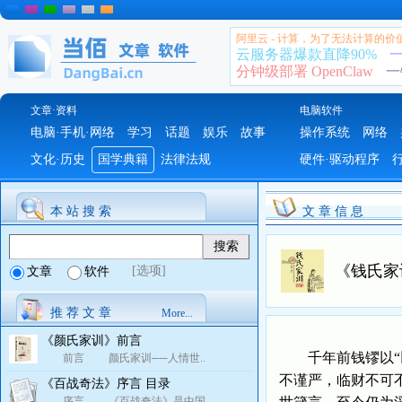
阿里云 - 计算，为了无法计算的价
云服务器爆款直降90%
一
分钟级部署 OpenClaw
一
文章·资料
电脑软件
电脑·手机·网络
学习
话题
娱乐
故事
操作系统
网络
文化·历史
国学典籍
法律法规
硬件·驱动程序
本 站 搜 索
文 章 信 息
《钱氏家
[选项]
文章
软件
推 荐 文 章
More...
《颜氏家训》前言
千年前钱镠以“以
前言 颜氏家训──人情世..
不谨严，临财不可
《百战奇法》序言 目录
序言 《百战奇法》是中国..