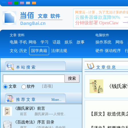
阿里云 - 计算，为了无法计算的价
云服务器爆款直降90%
一
分钟级部署 OpenClaw
一
文章·资料
电脑软件
电脑·手机·网络
学习
话题
娱乐
故事
操作系统
网络
文化·历史
国学典籍
法律法规
硬件·驱动程序
本 站 搜 索
文 章 信 息
《钱氏家
[选项]
文章
软件
推 荐 文 章
More...
《颜氏家训》前言
【原文】欲造优美
前言 颜氏家训──人情世..
《百战奇法》序言 目录
序言 《百战奇法》是中国..