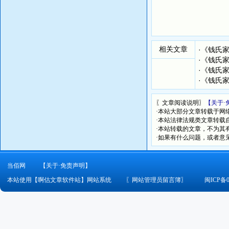
相关文章
·
《钱氏
·
《钱氏
·
《钱氏
·
《钱氏
〖文章阅读说明〗
【关于·
·本站大部分文章转载于网
·本站法律法规类文章转载自[
·本站转载的文章，不为其
·如果有什么问题，或者意
当佰网
【关于·免责声明】
本站使用【啊估文章软件站】网站系统
〖
网站管理员留言簿
〗
闽ICP备0