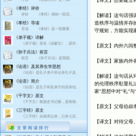
【译文】想要建立
《孝经》评价
评价 《孝经》堪称一部流..
【解读】这句话强
造秩序与温情并存
《孝经》导读
导读 《孝经》是一部重要..
守规矩，方能实现
《弟子规》详解
《弟子规》原名《训蒙文》，原作..
【原文】内外六闾
《孙子兵法》前言
前言 《孙子兵法》是我国..
【译文】家族内外
《论语》及其养生学思想
《论语》是孔子弟子所记录孔子及..
【解读】这句话从
《论语》简介
的伦理秩序彰显礼
《论语》是孔子和其弟子的语录结..
家”思想中对“礼”
《千字文》原文
《千字文》根据史书记载，是南朝..
【原文】父母伯叔
《三字经》原文
《三字经》自南宋以来，已有七百..
【译文】对待父母
文 章 阅 读 排 行