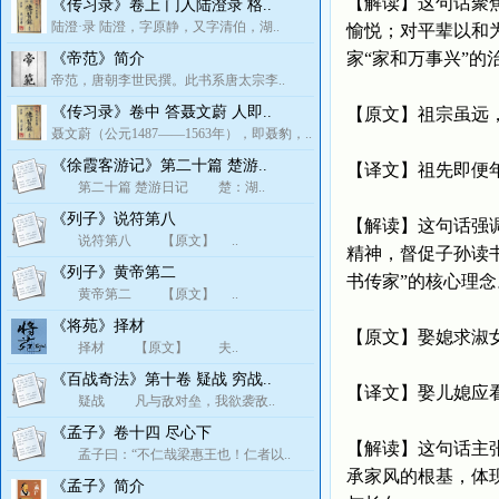
【解读】这句话聚
《传习录》卷上 门人陆澄录 格..
陆澄·录 陆澄，字原静，又字清伯，湖..
愉悦；对平辈以和
家“家和万事兴”的
《帝范》简介
帝范，唐朝李世民撰。此书系唐太宗李..
《传习录》卷中 答聂文蔚 人即..
【原文】祖宗虽远
聂文蔚（公元1487——1563年），即聂豹，..
《徐霞客游记》第二十篇 楚游..
【译文】祖先即便
第二十篇 楚游日记 楚：湖..
《列子》说符第八
【解读】这句话强
说符第八 【原文】 ..
精神，督促子孙读
《列子》黄帝第二
书传家”的核心理念
黄帝第二 【原文】 ..
《将苑》择材
【原文】娶媳求淑
择材 【原文】 夫..
《百战奇法》第十卷 疑战 穷战..
【译文】娶儿媳应
疑战 凡与敌对垒，我欲袭敌..
《孟子》卷十四 尽心下
【解读】这句话主
孟子曰：“不仁哉梁惠王也！仁者以..
承家风的根基，体
《孟子》简介