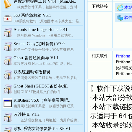
迷你定时提醒工具 V4.4（MiniAle..
下载链接
一款免费软件工具，包括事件提醒，定时..
本站
360 系统急救箱 V5.1
软
360系统急救箱（原顽固木马专杀大全）是..
Acronis True Image Home 2011 ..
一款可以在 Windows 下使用全部功能..
Second Copy(定时备份) V7.0
这是一个文件备份软件，它会常驻在系..
相关软件
·
Pirifo
Ghost 备份还原向导 V1.1
·
Pirifo
本程序没有 Norton Ghost 的功能，只..
·
比特精灵(Bi
双系统启动修改精灵
·
Pirifo
在不同分区安装了双系统，无法正常启动..
Ghost Shell (GHOST备份\恢复..
〖软件下载说
创建GHOST批处理文件的软件
·本站大部分
KillGhost V5.0（查杀幽灵网吧..
·本站下载链
幽灵网吧辅助工具是一款强劲的网吧系..
64
蓝沙快克 V1.2
示适用于
蓝沙硬盘快克（网络版）为用户提供..
·本站收录的
紫狐 系统功能修复器 for XP V1..