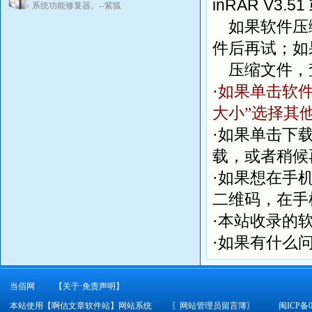
inRAR V3.51
系统功能修复器。--紫狐
如果软件压缩
件后再试；如
压缩文件，
·
如果单击软件
大小”选择其
·如果单击下
载，或者稍候
·如果想在手
二维码，在手
·本站收录的
·如果有什么
当佰网
【关于·免责声明】
本站使用【啊估文章软件站】网站系统
〖
网站管理员留言簿
〗
闽ICP备0