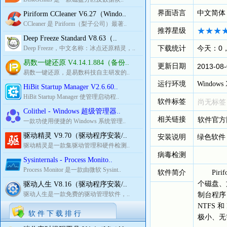
界面语言
中文简体
Piriform CCleaner V6.27（Windo..
CCleaner 是 Piriform（梨子公司）最著..
推荐星级
Deep Freeze Standard V8.63（..
下载统计
今天：0
Deep Freeze，中文名称：冰点还原精灵，..
易数一键还原 V4.14.1.884（备份..
更新日期
2013-08-
易数一键还原，是易数科技自主研发的..
运行环境
Windows X
HiBit Startup Manager V2.6.60..
HiBit Startup Manager 使管理启动程..
软件标签
尚无标签
Colithel - Windows 超级管理器..
相关链接
软件官方
一款功使用便捷的 Windows 系统管理..
驱动精灵 V9.70（驱动程序安装/..
安装说明
绿色软件
驱动精灵是一款集驱动管理和硬件检测..
病毒检测
Sysinternals - Process Monito..
Process Monitor 是一款由微软 Sysint..
软件简介
Piri
个磁盘、文
驱动人生 V8.16（驱动程序安装/..
驱动人生是一款免费的驱动管理软件，..
制台程序
NTFS 和
软 件 下 载 排 行
极小、无