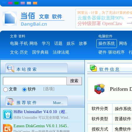
阿里云 - 计算，为了无法计算的价
云服务器爆款直降90%
一
分钟级部署 OpenClaw
一
文章·资料
电脑软件
电脑·手机·网络
学习
话题
娱乐
故事
操作系统
网络
文化·历史
国学典籍
法律法规
硬件·驱动程序
本 站 搜 索
软 件 信 息
Piriform
[选项]
文章
软件
推 荐 软 件
More...
软件分类
操作系统
HiBit Uninstaller V4.0.10（程..
HiBit Uninstaller 可以完全卸载 Wind..
软件类型
普通软件
Eassos DiskGenius V6.0.1.1645..
授权方式
免费软件
DiskGenius 是一款磁盘分区及数据恢..