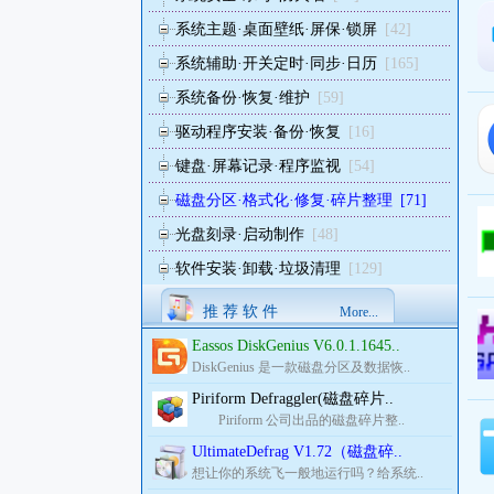
系统主题·桌面壁纸·屏保·锁屏
[42]
系统辅助·开关定时·同步·日历
[165]
系统备份·恢复·维护
[59]
驱动程序安装·备份·恢复
[16]
键盘·屏幕记录·程序监视
[54]
磁盘分区·格式化·修复·碎片整理
[71]
光盘刻录·启动制作
[48]
软件安装·卸载·垃圾清理
[129]
推 荐 软 件
More...
Eassos DiskGenius V6.0.1.1645..
DiskGenius 是一款磁盘分区及数据恢..
Piriform Defraggler(磁盘碎片..
Piriform 公司出品的磁盘碎片整..
UltimateDefrag V1.72（磁盘碎..
想让你的系统飞一般地运行吗？给系统..