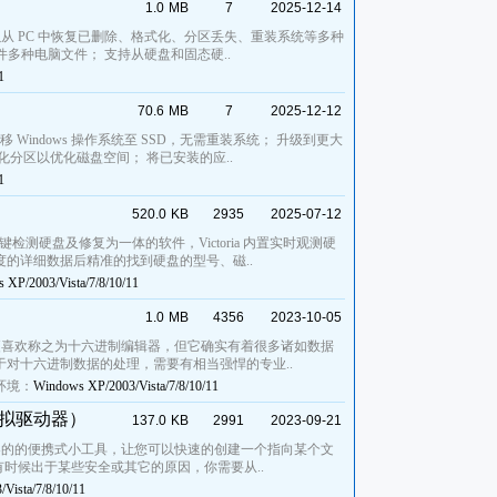
1.0
MB
7
2025-12-14
可以从 PC 中恢复已删除、格式化、分区丢失、重装系统等多种
 文件多种电脑文件； 支持从硬盘和固态硬..
1
70.6
MB
7
2025-12-12
indows 操作系统至 SSD，无需重装系统； 升级到更大
分区以优化磁盘空间； 将已安装的应..
1
520.0
KB
2935
2025-07-12
一键检测硬盘及修复为一体的软件，Victoria 内置实时观测硬
的详细数据后精准的找到硬盘的型号、磁..
 XP/2003/Vista/7/8/10/11
1.0
MB
4356
2023-10-05
们更喜欢称之为十六进制编辑器，但它确实有着很多诸如数据
对十六进制数据的处理，需要有相当强悍的专业..
环境：
Windows XP/2003/Vista/7/8/10/11
映射为虚拟驱动器）
137.0
KB
2991
2023-09-21
射文件夹内容的的便携式小工具，让您可以快速的创建一个指向某个文
 有时候出于某些安全或其它的原因，你需要从..
Vista/7/8/10/11