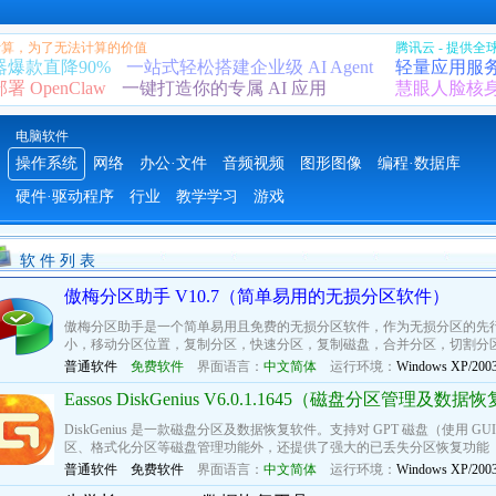
 计算，为了无法计算的价值
腾讯云 - 提供
器爆款直降90%
一站式轻松搭建企业级 AI Agent
轻量应用服
 OpenClaw
一键打造你的专属 AI 应用
慧眼人脸核
电脑软件
操作系统
网络
办公·文件
音频视频
图形图像
编程·数据库
硬件·驱动程序
行业
教学学习
游戏
软 件 列 表
傲梅分区助手 V10.7（简单易用的无损分区软件）
傲梅分区助手是一个简单易用且免费的无损分区软件，作为无损分区的先
小，移动分区位置，复制分区，快速分区，复制磁盘，合并分区，切割分区
普通软件
免费软件
界面语言：
中文简体
运行环境：
Windows XP/2003/
Eassos DiskGenius V6.0.1.1645（磁盘分区管理及数
DiskGenius 是一款磁盘分区及数据恢复软件。支持对 GPT 磁盘（使用
区、格式化分区等磁盘管理功能外，还提供了强大的已丢失分区恢复功能（
普通软件
免费软件
界面语言：
中文简体
运行环境：
Windows XP/2003/