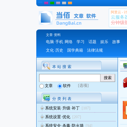
阿里云 -
云服务
分钟级部署
文章·资料
电脑·手机·网络
学习
话题
娱乐
故事
文化·历史
国学典籍
法律法规
本 站 搜 索
[选项]
文章
软件
分 类 列 表
系统安装·升级·补丁
[107]
系统设置·优化
[207]
系统安全·杀毒·防火墙
[94]