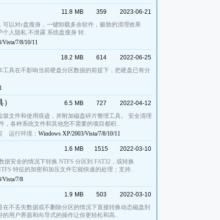
11.8
MB
359
2023-06-21
，可以对c盘瘦身，一键卸载多余软件，极致的清理效果
人隐私 不泄露 系统盘瘦身 转..
Vista/7/8/10/11
18.2
MB
614
2022-06-25
本工具在不影响当前硬盘分区数据的前提下，把硬盘已有分
1
工具）
6.5
MB
727
2022-04-12
垃圾文件和使用痕迹，并附加磁盘碎片整理工具。 安全清理
件，各种系统文件和其他您不需要的项目都积..
言
运行环境：
Windows XP/2003/Vista/7/8/10/11
1.6
MB
1515
2022-03-10
据安全的情况下转换 NTFS 分区到 FAT32，或转换
对于 NTFS 特征的加密和加压文件它能快速的处理；支持..
Vista/7/8
1.9
MB
503
2022-03-10
是在不丢失数据或不删除分区的情况下直接转换动态磁盘到
的用户界面和向导式的操作让你更轻松和高..