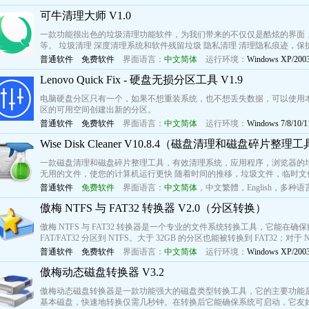
可牛清理大师 V1.0
一款功能很出色的垃圾清理功能软件，为我们带来的不仅仅是酷炫的界面
等。 垃圾清理 深度清理系统和软件残留垃圾 隐私清理 清理隐私痕迹，保护个
普通软件
免费软件
界面语言：
中文简体
运行环境：
Windows XP/2003/
Lenovo Quick Fix - 硬盘无损分区工具 V1.9
电脑硬盘分区只有一个，如果不想重装系统，也不想丢失数据，可以使用
区的可用空间创建出新的分区。
普通软件
免费软件
界面语言：
中文简体
运行环境：
Windows 7/8/10/1
Wise Disk Cleaner V10.8.4（磁盘清理和磁盘碎片整理
一款磁盘清理和磁盘碎片整理工具，有效清理系统，应用程序，浏览器的
无用的文件，使您的计算机运行更快 随着时间的推移，垃圾文件，临时文
普通软件
免费软件
界面语言：
中文简体
，
中文繁體
，
English
，
多种语
傲梅 NTFS 与 FAT32 转换器 V2.0（分区转换）
傲梅 NTFS 与 FAT32 转换器是一个专业的文件系统转换工具，它能在确保数
FAT/FAT32 分区到 NTFS。大于 32GB 的分区也能被转换到 FAT32；
普通软件
免费软件
界面语言：
中文简体
运行环境：
Windows XP/2003/
傲梅动态磁盘转换器 V3.2
傲梅动态磁盘转换器是一款功能强大的磁盘类型转换工具，它的主要功能
基本磁盘，快速地转换仅需几秒钟。在转换后它能确保系统可启动，它友好