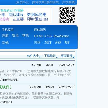
[
会员中心
] [
发布文章
][
发布软件
] [
中文繁體
]
全球领先的云计算服务
务器
网站建设
数据库特惠
身活动
云直播
即时通信 IM
手机应用
网站源码
鸿蒙
安卓
苹果
HTML·CSS·JavaScript
PHP
.NET
ASP
JSP
其他
软件大小
下载统计
更新日期
5.7
MB
3005
2026-02-06
行者，在它的帮助下，您可以无损数据地执行调整分区大
、恢复分区、迁移操作系统等操作，是一个强大的分区..
Vista/7/8/10/11
据恢复软件）
22.6
MB
12929
2026-02-06
 GUID 分区表）的分区操作。除具备基本的建立分区、删除分
快速找回丢失的分区）、误删除文件恢复、分..
7/8/10/11