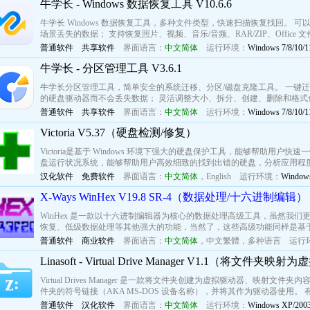
牛学长 - Windows 数据恢复工具 V10.6.6
牛学长 Windows 数据恢复工具，多种文件类型，快速扫描恢复找回。 
场景丢失的数据； 支持恢复照片、视频、音乐/音频、RAR/ZIP、Office
普通软件
共享软件
界面语言：
中文简体
运行环境：
Windows 7/8/10/1
牛学长 - 分区管理工具 V3.6.1
牛学长分区管理工具，简单安全的系统迁移、分区/磁盘克隆工具。 一键迁移 W
的硬盘驱动器而不会丢失数据； 灵活调整大小、拆分、创建、删除和格式化
普通软件
共享软件
界面语言：
中文简体
运行环境：
Windows 7/8/10/1
Victoria V5.37（硬盘检测/修复）
Victoria是基于 Windows 环境下强大的硬盘保护工具，能够帮助用户快速
盘运行状况系统，能够帮助用户高效细致的找到出错的硬盘，分析应用程度
汉化软件
免费软件
界面语言：
中文简体
，
English
运行环境：
Windows
X-Ways WinHex V19.8 SR-4（数据处理/十六进制编辑）
WinHex 是一款以十六进制编辑器为核心的数据处理高级工具，虽然我
恢复、低级数据处理等其他强大的功能，当然了，这些高级功能同样是基于
普通软件
商业软件
界面语言：
中文简体
，
中文繁體
，
多种语言
运行
Linasoft - Virtual Drive Manager V1.1（将文件夹
Virtual Drives Manager 是一款将文件夹创建为虚拟驱动器、映
件夹的符号链接（AKA MS-DOS 设备名称），并将其作为驱动器使用。
普通软件
汉化软件
界面语言：
中文简体
运行环境：
Windows XP/2003/