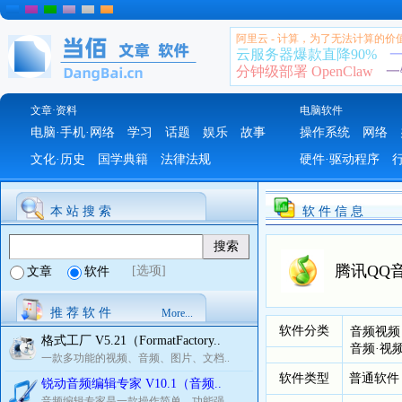
阿里云 - 计算，为了无法计算的价
云服务器爆款直降90%
一
分钟级部署 OpenClaw
一
文章·资料
电脑软件
电脑·手机·网络
学习
话题
娱乐
故事
操作系统
网络
文化·历史
国学典籍
法律法规
硬件·驱动程序
本 站 搜 索
软 件 信 息
腾讯QQ音乐
[选项]
文章
软件
推 荐 软 件
More...
软件分类
音频视频
格式工厂 V5.21（FormatFactory..
音频·视
一款多功能的视频、音频、图片、文档..
软件类型
普通软件
锐动音频编辑专家 V10.1（音频..
音频编辑专家是一款操作简单，功能强..