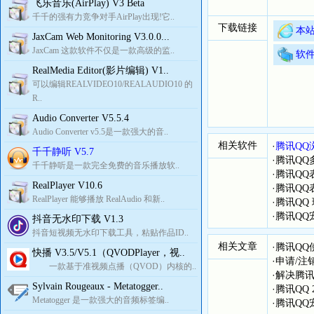
飞乐音乐(AirPlay) V3 Beta
千千的强有力竞争对手AirPlay出现!它..
下载链接
本站
JaxCam Web Monitoring V3.0.0...
JaxCam 这款软件不仅是一款高级的监..
软
RealMedia Editor(影片编辑) V1..
可以编辑REALVIDEO10/REALAUDIO10 的
R..
Audio Converter V5.5.4
Audio Converter v5.5是一款强大的音..
相关软件
·
腾讯QQ
千千静听 V5.7
·
腾讯QQ
千千静听是一款完全免费的音乐播放软..
·
腾讯QQ
RealPlayer V10.6
·
腾讯QQ
RealPlayer 能够播放 RealAudio 和新..
·
腾讯QQ 
·
腾讯QQ
抖音无水印下载 V1.3
抖音短视频无水印下载工具，粘贴作品ID..
相关文章
·
腾讯QQ
快播 V3.5/V5.1（QVODPlayer，视..
·
申请/注
一款基于准视频点播（QVOD）内核的..
·
解决腾讯
Sylvain Rougeaux - Metatogger..
·
腾讯QQ
Metatogger 是一款强大的音频标签编..
·
腾讯QQ宠