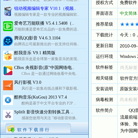
授权方式
免费软件
锐动视频编辑专家 V10.1（视频..
界面语言
中文简体
视频编辑专家是一款专业的视频编辑软..
爱奇艺万能联播 V5.4.1.5408（..
推荐星级
万能联播是爱奇艺出品的一款免费的适..
下载统计
今天：0
腾讯QQ影音 V4.6.3.1104
由腾讯公司最新推出的一款支持任何格..
更新日期
2010-09-
酷我音乐 V9.1 精简版
运行环境
Windows 2
酷我音乐盒是全球第一家集音乐的发现..
软件标签
CBox 央视影音(原“中国网络电..
尚无标签
CBox 是一款通过网络收看中央电..
相关链接
软件官方
风行影视 V3.0
风行是一款集在线点播和下载影视..
安装说明
原版安装
酷狗音乐(KuGou) 2013 V7.4
病毒检测
尚未检测
酷狗是基于中文平台专业的 P2P ..
软件简介
QQ音乐
SplitIt 影音快速分割转换工具 ..
流最前端
感谢您使用与关注 "移动影音转换..
体验、海
软 件 下 载 排 行
为中国网