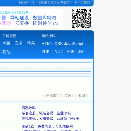
[
会员中心
] [
发布文章
][
发布软件
] [
中文繁體
]
全球领先的云计算服务
务器
网站建设
数据库特惠
身活动
云直播
即时通信 IM
手机应用
网站源码
鸿蒙
安卓
苹果
HTML·CSS·JavaScript
PHP
.NET
ASP
JSP
其他
〖
评论(
0)
〗〖
留言
〗〖
收藏
〗
西部数码
域名注册，域名交易，企业邮箱
虚拟主机，云服务器，云建站·小程序
永硕E盘 免费网盘，可长期使用