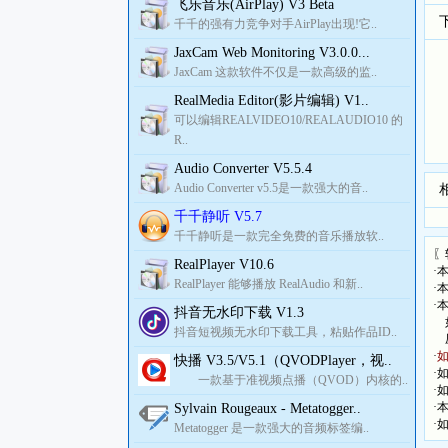
飞乐音乐(AirPlay) V3 Beta
千千的强有力竞争对手AirPlay出现!它..
JaxCam Web Monitoring V3.0.0...
JaxCam 这款软件不仅是一款高级的监..
RealMedia Editor(影片编辑) V1..
可以编辑REALVIDEO10/REALAUDIO10 的
R..
Audio Converter V5.5.4
Audio Converter v5.5是一款强大的音..
千千静听 V5.7
千千静听是一款完全免费的音乐播放软..
〖
RealPlayer V10.6
·
RealPlayer 能够播放 RealAudio 和新..
·
·
抖音无水印下载 V1.3
如
抖音短视频无水印下载工具，粘贴作品ID..
压
·
快播 V3.5/V5.1（QVODPlayer，视..
·
一款基于准视频点播（QVOD）内核的..
·
·
Sylvain Rougeaux - Metatogger..
·
Metatogger 是一款强大的音频标签编..