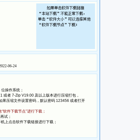
文件共享让您可以立即与伙伴之间共同分享自己电
全的世界局域网。
2022-06-24
4
位操作系统；
51
或者
7-Zip V19.00
及以上版本进行压缩打包，
如果压缩文件设置密码，默认密码
123456
或者打开
他“软件下载节点”进行下载；
候再试；
手机上点击软件下载链接进行下载；