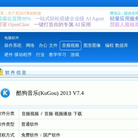
 计算，为了无法计算的价值
腾讯云 - 提供
器爆款直降90%
一站式轻松搭建企业级 AI Agent
轻量应用服
 OpenClaw
一键打造你的专属 AI 应用
慧眼人脸核
电脑软件
操作系统
网络
办公·文件
音频视频
图形图像
编程·数据库
硬件·驱动程序
行业
教学学习
游戏
软 件 信 息
酷狗音乐(KuGou) 2013 V7.4
软件分类
/
音频视频
音频·视频播放·下载
软件类型
普通软件
授权方式
免费软件
国产软件
/