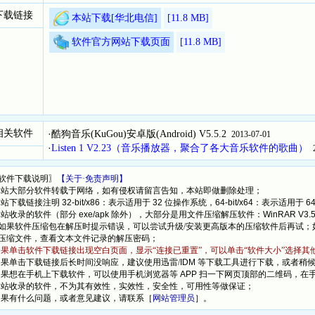
让聊天，音乐，下载变得更加互动,还附带多功能的播放器。
下载链接
脑里的文件、数据、音乐等等。为你建立一个自由、自主、安
本站下载[华北电信]
[11.8
MB]
软件官方网站下载页面
[11.8
MB]
相关软件
·
酷狗音乐(KuGou)安卓版(Android) V5.5.2
2013-07-01
·
Listen 1 V2.23（音乐播放器，聚合了各大音乐软件的歌曲）
软件下载说明〗
【关于·免责声明】
本站大部分软件转载于网络，如有侵权请留言告知，本站即做删除处理；
本站下载链接注明
32-bit/x86
：表示适用于
32
位操作系统，
64-bit/x64
：表示适用于
6
本站收录的软件（部分
exe/apk
除外），大部分是用文件压缩解压软件：
WinRAR V3.
果软件压缩包在解压时提示错误，可以尝试升级/安装更高版本的压缩软件后再试；
缩文件，查看文本文件记录的解压密码；
如果单击软件下载链接出现空白页面，显示“连接已重置”，可以单击“软件大小”选择其
如果单击下载链接后长时间没响应，建议使用迅雷/
IDM
等下载工具进行下载，或者稍
如果想在手机上下载软件，可以使用手机浏览器等
APP
扫一下网页顶部的二维码，在
本站收录的软件，不为其有效性，实效性，安全性，可用性等做保证；
如果有什么问题，或者意见建议，请联系［
网站管理员
］。