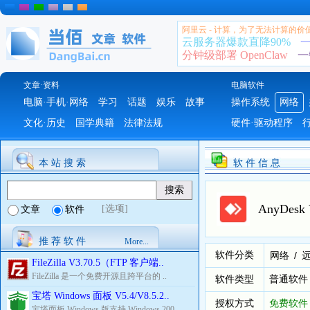
阿里云 - 计算，为了无法计算的价
云服务器爆款直降90%
一
分钟级部署 OpenClaw
一
文章·资料
电脑软件
电脑·手机·网络
学习
话题
娱乐
故事
操作系统
网络
文化·历史
国学典籍
法律法规
硬件·驱动程序
本 站 搜 索
软 件 信 息
AnyDes
[选项]
文章
软件
推 荐 软 件
More...
软件分类
/
网络
FileZilla V3.70.5（FTP 客户端..
FileZilla 是一个免费开源且跨平台的 ..
软件类型
普通软件
宝塔 Windows 面板 V5.4/V8.5.2..
授权方式
免费软件
宝塔面板 Windows 版支持 Windows 200..