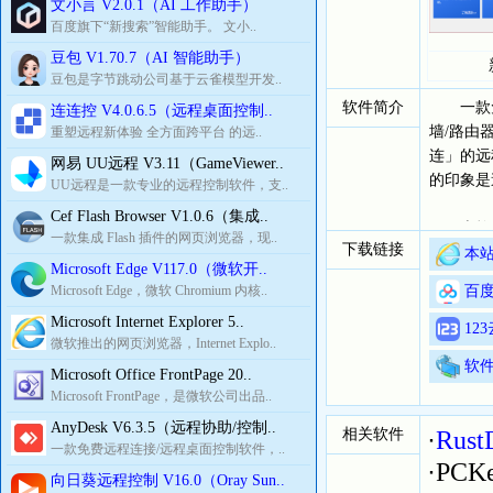
文小言 V2.0.1（AI 工作助手）
百度旗下“新搜索”智能助手。 文小..
豆包 V1.70.7（AI 智能助手）
豆包是字节跳动公司基于云雀模型开发..
软件简介
一款免费
连连控 V4.0.6.5（远程桌面控制..
墙/路由
重塑远程新体验 全方面跨平台 的远..
连」的远程
网易 UU远程 V3.11（GameViewer..
的印象是
UU远程是一款专业的远程控制软件，支..
Cef Flash Browser V1.0.6（集成..
本软件有适
一款集成 Flash 插件的网页浏览器，现..
下载链接
Raspbe
本站
Microsoft Edge V117.0（微软开..
Microsoft Edge，微软 Chromium 内核..
百度
Microsoft Internet Explorer 5..
12
微软推出的网页浏览器，Internet Explo..
软
Microsoft Office FrontPage 20..
Microsoft FrontPage，是微软公司出品..
AnyDesk V6.3.5（远程协助/控制..
相关软件
·
Rus
一款免费远程连接/远程桌面控制软件，..
·
PC
向日葵远程控制 V16.0（Oray Sun..