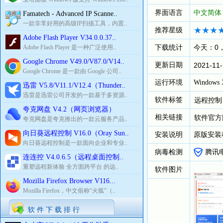
界面语言
中文简体
Famatech - Advanced IP Scanne..
一款非常好用的高级IP扫描工具，内置..
推荐星级
Adobe Flash Player V34.0.0.37..
下载统计
今天：0
Adobe Flash Player 是一种广泛使用..
Google Chrome V49.0/V87.0/V14..
更新日期
2021-11-
Google Chrome 是一款由 Google 公司..
运行环境
Windows 
迅雷 V5.8/V11.1/V12.4（Thunder..
迅雷是迅雷公司开发的一款基于多资源..
软件标签
远程控制
夸克网盘 V4.2（网页浏览器）
相关链接
软件官方
夸克网盘是夸克推出的一款云服务产品..
向日葵远程控制 V16.0（Oray Sun..
安装说明
原版安装
向日葵远程控制是一款面向企业和专业..
病毒检测
腾讯
连连控 V4.0.6.5（远程桌面控制..
重塑远程新体验 全方面跨平台 的远..
软件图片
Mozilla Firefox Browser V116...
Mozilla Firefox，中文俗称“火狐”（..
软 件 下 载 排 行