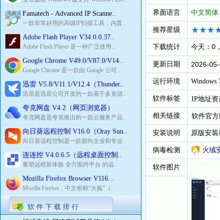
界面语言
中文简体
Famatech - Advanced IP Scanne..
一款非常好用的高级IP扫描工具，内置..
推荐星级
Adobe Flash Player V34.0.0.37..
下载统计
今天：0
Adobe Flash Player 是一种广泛使用..
Google Chrome V49.0/V87.0/V14..
更新日期
2026-05-
Google Chrome 是一款由 Google 公司..
运行环境
Windows 7
迅雷 V5.8/V11.1/V12.4（Thunder..
迅雷是迅雷公司开发的一款基于多资源..
软件标签
IP地址
夸克网盘 V4.2（网页浏览器）
相关链接
软件官方
夸克网盘是夸克推出的一款云服务产品..
向日葵远程控制 V16.0（Oray Sun..
安装说明
原版安装
向日葵远程控制是一款面向企业和专业..
病毒检测
火绒
连连控 V4.0.6.5（远程桌面控制..
重塑远程新体验 全方面跨平台 的远..
软件图片
Mozilla Firefox Browser V116...
Mozilla Firefox，中文俗称“火狐”（..
软 件 下 载 排 行