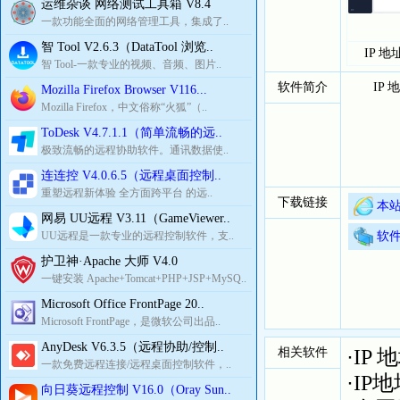
运维杂谈 网络测试工具箱 V8.4
一款功能全面的网络管理工具，集成了..
智 Tool V2.6.3（DataTool 浏览..
IP 
智 Tool-一款专业的视频、音频、图片..
软件简介
IP 地
Mozilla Firefox Browser V116...
Mozilla Firefox，中文俗称“火狐”（..
ToDesk V4.7.1.1（简单流畅的远..
极致流畅的远程协助软件。通讯数据使..
连连控 V4.0.6.5（远程桌面控制..
重塑远程新体验 全方面跨平台 的远..
下载链接
本站
网易 UU远程 V3.11（GameViewer..
UU远程是一款专业的远程控制软件，支..
软
护卫神·Apache 大师 V4.0
一键安装 Apache+Tomcat+PHP+JSP+MySQ..
Microsoft Office FrontPage 20..
Microsoft FrontPage，是微软公司出品..
AnyDesk V6.3.5（远程协助/控制..
相关软件
·
IP
一款免费远程连接/远程桌面控制软件，..
·
IP
向日葵远程控制 V16.0（Oray Sun..