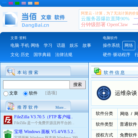
阿里云 - 计算，为了无法计算的价
云服务器爆款直降90%
一
分钟级部署 OpenClaw
一
文章·资料
电脑软件
电脑·手机·网络
学习
话题
娱乐
故事
操作系统
网络
文化·历史
国学典籍
法律法规
硬件·驱动程序
本 站 搜 索
软 件 信 息
运维杂谈 
[选项]
文章
软件
推 荐 软 件
More...
软件分类
/
网络
FileZilla V3.70.5（FTP 客户端..
FileZilla 是一个免费开源且跨平台的 ..
软件类型
普通软件
宝塔 Windows 面板 V5.4/V8.5.2..
授权方式
免费软件
宝塔面板 Windows 版支持 Windows 200..