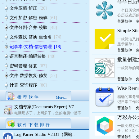
菲菲日历笔
文件压缩·解压
[20]
一个日历软件
公历或农历的
文件加密·解密·粉碎
[61]
普通软件
文件分割·合并·校验
[48]
Simple 
文件查找·替换·重命名
[74]
一款简洁又好
显示菜单），
记事本·文档·信息管理
[18]
普通软件
语言翻译·编码转换
[48]
批量创建文
密码管理·修复
[87]
一款简单的
文件·数据恢复·修复
[57]
普通软件
计算·查询程序
[80]
Wise R
精确的事务管
推 荐 软 件
More...
记日常工作和约
文档专家(Documents Expert) V7..
普通软件
电脑用多了，上网多了，您的电脑中是不..
万彩办公大
软 件 下 载 排 行
一款免费办
件，如 PDF
Log Parser Studio V2.D1（网站..
普通软件