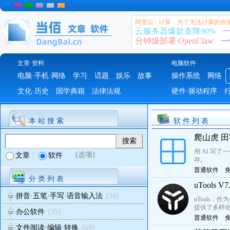
阿里云 - 计算，为了无法计算的价
云服务器爆款直降90%
一
分钟级部署 OpenClaw
一
文章·资料
电脑软件
电脑·手机·网络
学习
话题
娱乐
故事
操作系统
网络
文化·历史
国学典籍
法律法规
硬件·驱动程序
本 站 搜 索
软 件 列 表
爬山虎 田字
用 AI 写
[选项]
文章
软件
存。
普通软件
分 类 列 表
uTools
拼音·五笔·手写·语音输入法
[34]
uTools
提供了多样
办公软件
[35]
普通软件
文件阅读·编辑·转换
[69]