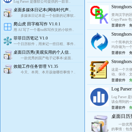
Log Parser 是微软公司提供的一款非..
Strongh
桌面多媒体日记本(网络时代声..
查询汉字的区
多媒体日记本是一个创新的记事软..
Copy/P
爬山虎 田字格写作 V1.0.1
普通软件
用 AI 写了一个看txt和写作文的小软件..
Strong
菲菲日历笔记 V1.0
一个简单的文
一个日历软件，用来记一些日程、事件..
均存储为一个 
桌面日历秀(美观实用的个人信..
普通软件
一款优秀的国产电子记事本/桌面..
Strongh
效能工作任务管理 V1.35
这是一个方便
今天、本周、本月该做哪些事情？..
动、保存、
普通软件
Log Par
Log Pa
该会用到的一个软
普通软件
桌面日历秀
一款优秀的
的事情：包