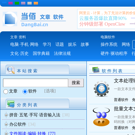
阿里云 - 计算，为了无法计算的价
云服务器爆款直降90%
一
分钟级部署 OpenClaw
一
文章·资料
电脑软件
电脑·手机·网络
学习
话题
娱乐
故事
操作系统
网络
文化·历史
国学典籍
法律法规
硬件·驱动程序
本 站 搜 索
软 件 列 表
文本处理辅
一款文本文
[选项]
文章
软件
普通软件
分 类 列 表
批量文本文
拼音·五笔·手写·语音输入法
[38]
一款批量文本
码转换（对网
办公软件
[34]
普通软件
文件阅读·编辑·转换
[77]