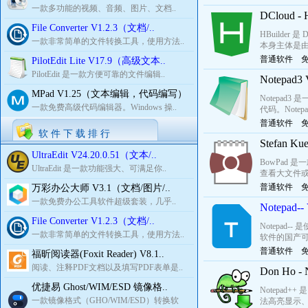
一款多功能的视频、音频、图片、文档..
DCloud 
File Converter V1.2.3（文档/..
HBuilder 
一款非常简单的文件转换工具，使用方法..
本身主体是由Ja
普通软件
PilotEdit Lite V17.9（高级文本..
PilotEdit 是一款方便可靠的文件编辑..
Notepa
MPad V1.25（文本编辑，代码编写）
Notepad3 
一款免费高级代码编辑器。Windows 操..
代码。Note
普通软件
软 件 下 载 排 行
Stefan 
UltraEdit V24.20.0.51（文本/..
BowPad 
UltraEdit 是一款功能强大、可满足你..
查看大文件或
普通软件
万彩办公大师 V3.1（文档/图片/..
一款免费办公工具软件超级套装，几乎..
Notepa
File Converter V1.2.3（文档/..
Notepad-
一款非常简单的文件转换工具，使用方法..
软件的国产可替
普通软件
福昕阅读器(Foxit Reader) V8.1..
阅读、注释PDF文档以及填写PDF表单是..
Don Ho 
优捷易 Ghost/WIM/ESD 镜像格..
Notepad
一款镜像格式（GHO/WIM/ESD）转换软
法高亮显示、