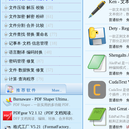
Ken - 
文件压缩·解压·校验
[28]
一款文本处
文本统计，
文件加密·解密·粉碎
[61]
普通软件
文件分割·合并·比较
[47]
Dety - 
文件查找·替换·重命名
[77]
一款正则文
了部分正则功
记事本·文档·信息管理
[18]
普通软件
语言翻译·编码转换
[48]
Shengal
密码管理·修复
[87]
AkelPad 
种编辑模式，突
文件·数据恢复·修复
[57]
普通软件
计算·查询程序
[79]
CudaTe
CudaText
推 荐 软 件
More...
个插件，约 0
Burnaware - PDF Shaper Ultima..
普通软件
PDF Shaper – 一款实用的多功能 PDF..
Just Gr
PDFgear V2.1.12（PDF 文档阅读..
EditPad 
DFF 文档阅读、编辑、转换、合并和跨..
航和正则表达
格式工厂 V5.21（FormatFactory..
普通软件