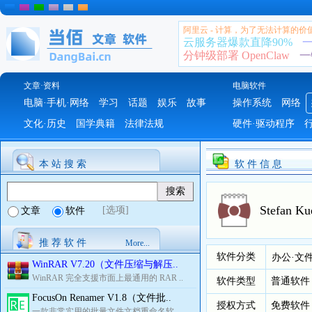
阿里云 - 计算，为了无法计算的价
云服务器爆款直降90%
一
分钟级部署 OpenClaw
一
文章·资料
电脑软件
电脑·手机·网络
学习
话题
娱乐
故事
操作系统
网络
文化·历史
国学典籍
法律法规
硬件·驱动程序
本 站 搜 索
软 件 信 息
Stefan
[选项]
文章
软件
推 荐 软 件
More...
软件分类
办公·文
WinRAR V7.20（文件压缩与解压..
WinRAR 完全支援市面上最通用的 RAR ..
软件类型
普通软件
FocusOn Renamer V1.8（文件批..
授权方式
免费软件
一款非常实用的批量文件文档重命名软..