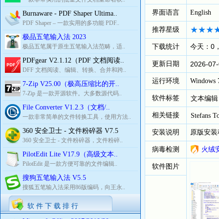
界面语言
English
Burnaware - PDF Shaper Ultima..
PDF Shaper – 一款实用的多功能 PDF..
推荐星级
极品五笔输入法 2023
下载统计
今天：0
极品五笔属于原生五笔输入法范畴，适..
PDFgear V2.1.12（PDF 文档阅读..
更新日期
2026-07-
DFF 文档阅读、编辑、转换、合并和跨..
运行环境
Windows 7
7-Zip V25.00（极高压缩比的开..
7-Zip 是一款开源软件。大多数源代码..
软件标签
文本编辑
File Converter V1.2.3（文档/..
相关链接
Stefans T
一款非常简单的文件转换工具，使用方法..
360 安全卫士 - 文件粉碎器 V7.5
安装说明
原版安装
360 安全卫士 - 文件粉碎器，文件粉碎..
病毒检测
火绒
PilotEdit Lite V17.9（高级文本..
PilotEdit 是一款方便可靠的文件编辑..
软件图片
搜狗五笔输入法 V5.5
搜狐五笔输入法采用86版编码，向王永..
软 件 下 载 排 行