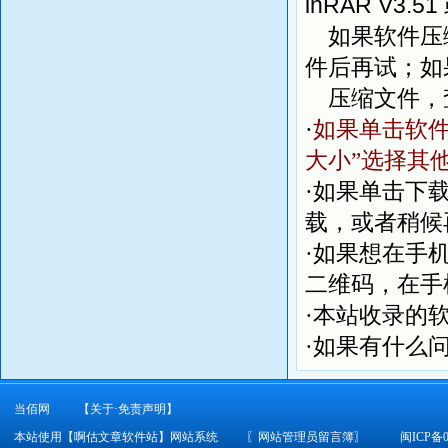
inRAR V3.51
如果软件压缩
件后再试；如
压缩文件，
·
如果单击软件
大小”选择其
·如果单击下
载，或者稍候
·如果想在手
二维码，在手
·本站收录的
·如果有什么
当佰网
【关于·免责声明】
本站使用【啊估文章软件站】网站系统
〖
网站管理员留言簿
〗
闽ICP备0