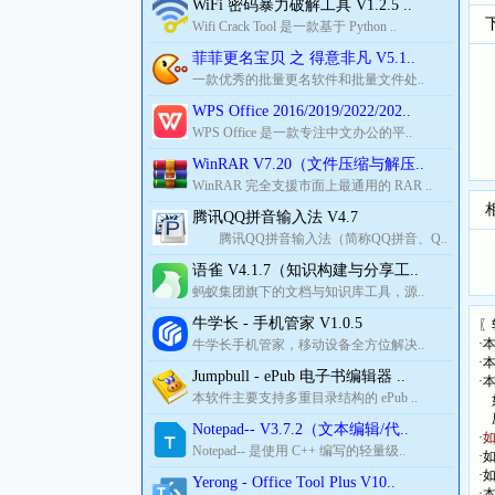
WiFi 密码暴力破解工具 V1.2.5 ..
Wifi Crack Tool 是一款基于 Python ..
菲菲更名宝贝 之 得意非凡 V5.1..
一款优秀的批量更名软件和批量文件处..
WPS Office 2016/2019/2022/202..
WPS Office 是一款专注中文办公的平..
WinRAR V7.20（文件压缩与解压..
WinRAR 完全支援市面上最通用的 RAR ..
腾讯QQ拼音输入法 V4.7
腾讯QQ拼音输入法（简称QQ拼音、Q..
语雀 V4.1.7（知识构建与分享工..
蚂蚁集团旗下的文档与知识库工具，源..
牛学长 - 手机管家 V1.0.5
〖
·
牛学长手机管家，移动设备全方位解决..
·
Jumpbull - ePub 电子书编辑器 ..
·
本软件主要支持多重目录结构的 ePub ..
如
压
Notepad-- V3.7.2（文本编辑/代..
·
Notepad-- 是使用 C++ 编写的轻量级..
·
·
Yerong - Office Tool Plus V10..
·