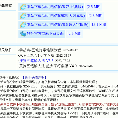
极品五笔 8.73 经典版 ，遵循《通用规范汉字表》，删繁就简（
下载链接
Edge 浏览器。
本站下载[华北电信](V8.75 经典版)
[2.5
MB]
极品五笔 8.5 超大字库版，支持输入八万汉字，可与其
本站下载[华北电信](2023 大词库版)
[2.8
MB]
极品五笔 2021 大词库版，支持 Windows 7/8 低配电脑，
本站下载[华北电信](V8.6 超大字库版)
[3.1
MB]
软件官方网站下载页面
[2.6
MB]
相关软件
·
零起点-五笔打字培训教程
2022-08-17
·
米＋五笔 V1.0 学习版
2022-08-17
·
搜狗五笔输入法 V5.5
2023-07-28
·
黄狗五笔输入法 超大字符集版 V4.0
2025-05-07
软件下载说明〗
【关于·免责声明】
本站大部分软件转载于网络，如有侵权请留言告知，本站即做删除处理；
本站下载链接注明
32-bit/x86
：表示适用于
32
位操作系统，
64-bit/x64
：表示适用于
6
本站收录的软件（部分
exe/apk
除外），大部分是用文件压缩解压软件：
WinRAR V3.
果软件压缩包在解压时提示错误，可以尝试升级/安装更高版本的压缩软件后再试；
缩文件，查看文本文件记录的解压密码；
如果单击软件下载链接出现空白页面，显示“连接已重置”，可以单击“软件大小”选择其
如果单击下载链接后长时间没响应，建议使用迅雷/
IDM
等下载工具进行下载，或者稍
如果想在手机上下载软件，可以使用手机浏览器等
APP
扫一下网页顶部的二维码，在
本站收录的软件，不为其有效性，实效性，安全性，可用性等做保证；