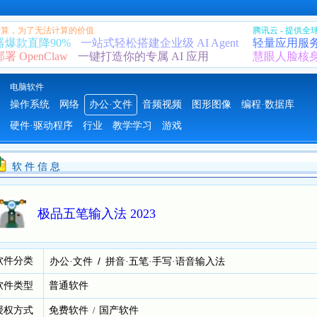
 计算，为了无法计算的价值
腾讯云 - 提供
器爆款直降90%
一站式轻松搭建企业级 AI Agent
轻量应用服
 OpenClaw
一键打造你的专属 AI 应用
慧眼人脸核
电脑软件
操作系统
网络
办公·文件
音频视频
图形图像
编程·数据库
硬件·驱动程序
行业
教学学习
游戏
软 件 信 息
极品五笔输入法 2023
软件分类
/
办公·文件
拼音·五笔·手写·语音输入法
软件类型
普通软件
授权方式
免费软件
国产软件
/