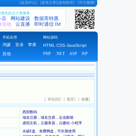
[
会员中心
] [
发布文章
][
发布软件
] [
中文繁體
]
全球领先的云计算服务
务器
网站建设
数据库特惠
身活动
云直播
即时通信 IM
手机应用
网站源码
鸿蒙
安卓
苹果
HTML·CSS·JavaScript
PHP
.NET
ASP
JSP
其他
〖
评论(
0)
〗〖
留言
〗〖
收藏
〗
西部数码
域名注册，域名交易，企业邮箱
虚拟主机，云服务器，云建站·小程序
永硕E盘 免费网盘，可长期使用