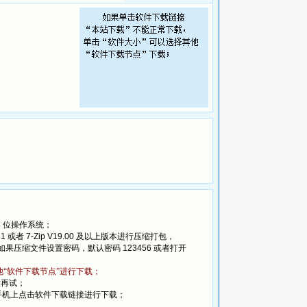
8105字），打磨细节，支持 Windows 10
他版本并列安装在同一电脑上。
 精心筛选66000条优质词组。
4
位操作系统；
51
或者
7-Zip V19.00
及以上版本进行压缩打包，
如果压缩文件设置密码，默认密码
123456
或者打开
他“软件下载节点”进行下载；
候再试；
手机上点击软件下载链接进行下载；