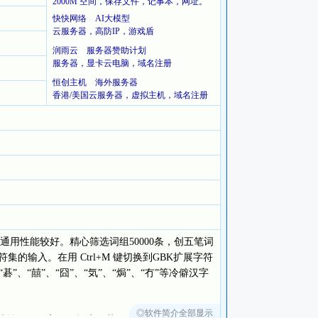
2000M 空间，保存文件，记事本，网址。
快快网络 AI大模型
云服务器，高防IP，游戏盾
润雨云 服务器赞助计划
服务器，显卡云电脑，域名注册
恒创主机 海外服务器
香港/美国云服务器，虚拟主机，域名注册
性能较好。精心筛选词组50000条，创五笔词
符集的输入。在用 Ctrl+M 键切换到GBK扩展字符
、“囍”、“囧”、“気”、“焗”、“冇”等冷僻汉字
◎软件简介全部显示