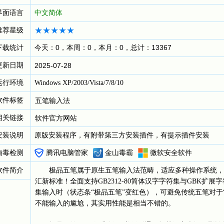
界面语言
中文简体
推荐星级
下载统计
今天：0，本周：0，本月：0，总计：13367
更新日期
2025-07-28
运行环境
Windows XP/2003/Vista/7/8/10
软件标签
五笔输入法
相关链接
软件官方网站
安装说明
原版安装程序，有附带第三方安装插件，有提示插件安装
病毒检测
腾讯电脑管家
金山毒霸
微软安全软件
软件简介
极品五笔属于原生五笔输入法范畴，适应多种操作系统，通用
汇新标准！全面支持GB2312-80简体汉字字符集与GBK扩展字
集输入时（状态条“极品五笔”变红色），可避免传统五笔对于“碁”
不能输入的尴尬，其实用性能是相当不错的。