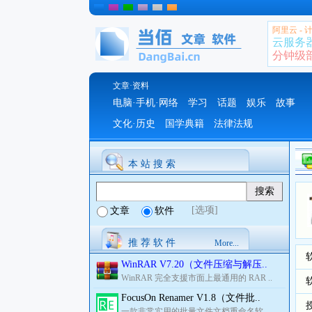
阿里云 -
云服务
分钟级部署
文章·资料
电脑·手机·网络
学习
话题
娱乐
故事
文化·历史
国学典籍
法律法规
本 站 搜 索
[选项]
文章
软件
推 荐 软 件
More...
WinRAR V7.20（文件压缩与解压..
WinRAR 完全支援市面上最通用的 RAR ..
FocusOn Renamer V1.8（文件批..
一款非常实用的批量文件文档重命名软..