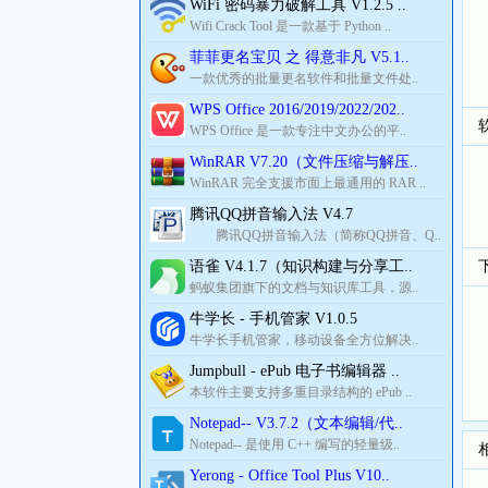
WiFi 密码暴力破解工具 V1.2.5 ..
Wifi Crack Tool 是一款基于 Python ..
菲菲更名宝贝 之 得意非凡 V5.1..
一款优秀的批量更名软件和批量文件处..
WPS Office 2016/2019/2022/202..
WPS Office 是一款专注中文办公的平..
WinRAR V7.20（文件压缩与解压..
WinRAR 完全支援市面上最通用的 RAR ..
腾讯QQ拼音输入法 V4.7
腾讯QQ拼音输入法（简称QQ拼音、Q..
语雀 V4.1.7（知识构建与分享工..
蚂蚁集团旗下的文档与知识库工具，源..
牛学长 - 手机管家 V1.0.5
牛学长手机管家，移动设备全方位解决..
Jumpbull - ePub 电子书编辑器 ..
本软件主要支持多重目录结构的 ePub ..
Notepad-- V3.7.2（文本编辑/代..
Notepad-- 是使用 C++ 编写的轻量级..
Yerong - Office Tool Plus V10..