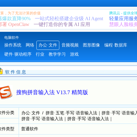
 计算，为了无法计算的价值
腾讯云 - 提供
器爆款直降90%
一站式轻松搭建企业级 AI Agent
轻量应用服
 OpenClaw
一键打造你的专属 AI 应用
慧眼人脸核
电脑软件
操作系统
网络
办公·文件
音频视频
图形图像
编程·数据库
硬件·驱动程序
行业
教学学习
游戏
软 件 信 息
搜狗拼音输入法 V13.7 精简版
软件分类
/
｜
办公·文件
拼音·五笔·手写·语音输入法
拼音·手写·语音输
｜
｜
拼音·手写·语音输入法
拼音·手写·语音输入法
软件类型
普通软件