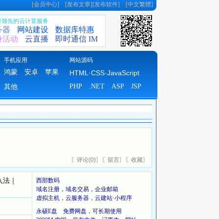
[
会员中心
] [
发布文章
][
发布软件
] [
中文繁體
]
全球领先的云计算服务
务器
网站建设
数据库特惠
身活动
云直播
即时通信 IM
手机应用
网站源码
鸿蒙
安卓
苹果
HTML·CSS·JavaScript
PHP
.NET
ASP
JSP
其他
〖
评论(
0)
〗〖
留言
〗〖
收藏
〗
｜
入法
西部数码
域名注册，域名交易，企业邮箱
虚拟主机，云服务器，云建站·小程序
永硕E盘 免费网盘，可长期使用