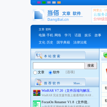
阿里云 -
云服务
分钟级部署
文章·资料
电脑·手机·网络
学习
话题
娱乐
故事
文化·历史
国学典籍
法律法规
本 站 搜 索
[选项]
文章
软件
推 荐 软 件
More...
WinRAR V7.20（文件压缩与解压..
WinRAR 完全支援市面上最通用的 RAR ..
FocusOn Renamer V1.8（文件批..
一款非常实用的批量文件文档重命名软..