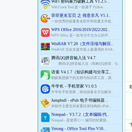
WiFi 密码暴力破解工具 V1.2.5 ..
Wifi Crack Tool 是一款基于 Python ..
菲菲更名宝贝 之 得意非凡 V5.1..
一款优秀的批量更名软件和批量文件处..
WPS Office 2016/2019/2022/202..
WPS Office 是一款专注中文办公的平..
WinRAR V7.20（文件压缩与解压..
WinRAR 完全支援市面上最通用的 RAR ..
腾讯QQ拼音输入法 V4.7
腾讯QQ拼音输入法（简称QQ拼音、Q..
语雀 V4.1.7（知识构建与分享工..
蚂蚁集团旗下的文档与知识库工具，源..
牛学长 - 手机管家 V1.0.5
牛学长手机管家，移动设备全方位解决..
Jumpbull - ePub 电子书编辑器 ..
本软件主要支持多重目录结构的 ePub ..
Notepad-- V3.7.2（文本编辑/代..
Notepad-- 是使用 C++ 编写的轻量级..
Yerong - Office Tool Plus V10..