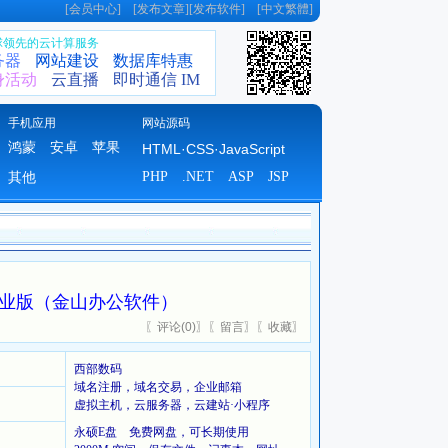
[
会员中心
] [
发布文章
][
发布软件
] [
中文繁體
]
全球领先的云计算服务
务器
网站建设
数据库特惠
身活动
云直播
即时通信 IM
手机应用
网站源码
鸿蒙
安卓
苹果
HTML·CSS·JavaScript
PHP
.NET
ASP
JSP
其他
/专业版/企业版（金山办公软件）
〖
评论(
0)
〗〖
留言
〗〖
收藏
〗
西部数码
域名注册，域名交易，企业邮箱
虚拟主机，云服务器，云建站·小程序
永硕E盘 免费网盘，可长期使用