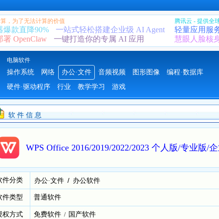
 计算，为了无法计算的价值
腾讯云 - 提供
器爆款直降90%
一站式轻松搭建企业级 AI Agent
轻量应用服
 OpenClaw
一键打造你的专属 AI 应用
慧眼人脸核
电脑软件
操作系统
网络
办公·文件
音频视频
图形图像
编程·数据库
硬件·驱动程序
行业
教学学习
游戏
软 件 信 息
WPS Office 2016/2019/2022/2023 个人版
软件分类
/
办公·文件
办公软件
软件类型
普通软件
授权方式
免费软件
国产软件
/