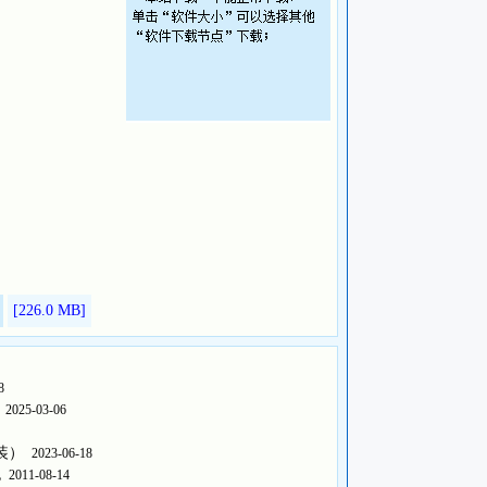
有广告，推荐使用；
去广告，去弹窗，去升级，去残留进程）；
金山办公账号才能使用基础功能，还有部分会员功能需要升级
le Android/Linux），请选择官方下载页面。
[226.0
MB]
8
2025-03-06
与安装）
2023-06-18
包
2011-08-14