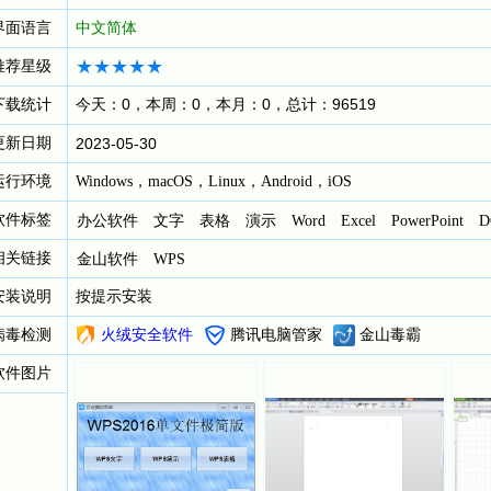
界面语言
中文简体
推荐星级
下载统计
今天：0，本周：0，本月：0，总计：96519
更新日期
2023-05-30
运行环境
Windows，macOS，Linux，Android，iOS
软件标签
办公软件
文字
表格
演示
Word
Excel
PowerPoint
D
相关链接
金山软件
WPS
安装说明
按提示安装
病毒检测
火绒安全软件
腾讯电脑管家
金山毒霸
软件图片