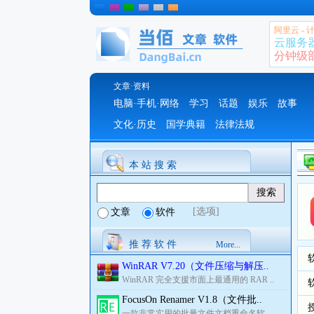
阿里云 -
云服务
分钟级部署
文章·资料
电脑·手机·网络
学习
话题
娱乐
故事
文化·历史
国学典籍
法律法规
本 站 搜 索
[选项]
文章
软件
推 荐 软 件
More...
WinRAR V7.20（文件压缩与解压..
WinRAR 完全支援市面上最通用的 RAR ..
FocusOn Renamer V1.8（文件批..
一款非常实用的批量文件文档重命名软..