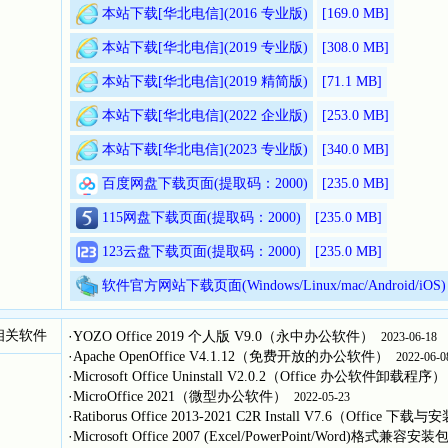
WPS Office 2016 精简版：就一个程序文件，运行即可；
本站下载[华北电信](2016 专业版)
[169.0
MB]
WPS Office 2019 专业版：官方安装版，无需登录，没
WPS Office 2019 精简版：需要安装以后才能使用（
本站下载[华北电信](2019 专业版)
[308.0
MB]
WPS Office 2023 秋季更新(15371)：需要登录
本站下载[华北电信](2019 精简版)
[71.1
MB]
成为会员（选择网盘下载页面）；
想要下载最新版本或者其他平台的版本（Apple Mac/iOS/Goog
本站下载[华北电信](2022 企业版)
[253.0
MB]
本站下载[华北电信](2023 专业版)
[340.0
MB]
百度网盘下载页面(提取码：2000)
[235.0
MB]
115网盘下载页面(提取码：2000)
[235.0
MB]
123云盘下载页面(提取码：2000)
[235.0
MB]
软件官方网站下载页面(Windows/Linux/mac/Android/iOS)
相关软件
·
YOZO Office 2019 个人版 V9.0（永中办公软件）
2023-06-18
·
Apache OpenOffice V4.1.12（免费开放的办公软件）
2022-06-0
·
Microsoft Office Uninstall V2.0.2（Office 办公软件卸载程序）
·
MicroOffice 2021（微型办公软件）
2022-05-23
·
Ratiborus Office 2013-2021 C2R Install V7.6（Office 下载
·
Microsoft Office 2007 (Excel/PowerPoint/Word)格式兼容安装