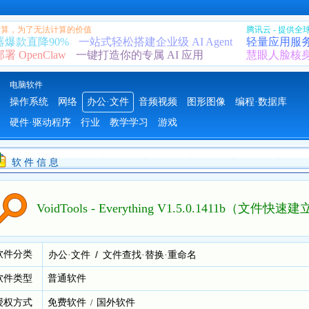
 计算，为了无法计算的价值
腾讯云 - 提供
器爆款直降90%
一站式轻松搭建企业级 AI Agent
轻量应用服
 OpenClaw
一键打造你的专属 AI 应用
慧眼人脸核
电脑软件
操作系统
网络
办公·文件
音频视频
图形图像
编程·数据库
硬件·驱动程序
行业
教学学习
游戏
软 件 信 息
VoidTools - Everything V1.5.0.1411b（文
软件分类
/
办公·文件
文件查找·替换·重命名
软件类型
普通软件
授权方式
免费软件
国外软件
/