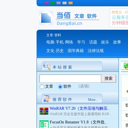
阿里云 -
云服务
分钟级部署
文章·资料
电脑·手机·网络
学习
话题
娱乐
故事
文化·历史
国学典籍
法律法规
本 站 搜 索
[选项]
文章
软件
推 荐 软 件
More...
WinRAR V7.20（文件压缩与解压..
WinRAR 完全支援市面上最通用的 RAR ..
FocusOn Renamer V1.8（文件批..
一款非常实用的批量文件文档重命名软..