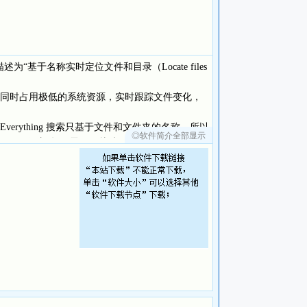
描述为“基于名称实时定位文件和目录（Locate files
同时占用极低的系统资源，实时跟踪文件变化，
ything 搜索只基于文件和文件夹的名称，所以
◎软件简介全部显示
(约20,000份文件)，需要一秒钟。索引一百万份文件
使用 NTFS 格式的，又或者需要远程搜索其
款仅几百KB的免费软件！它绝对值得你收藏与试用的！
分！！而剩下的1分是留给它的新版本的……