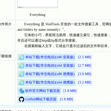
Everything
软件简介
Everything 是 VoidTools 开发的一款文件搜索工具，官网
and folders by name instantly）”。
它体积小巧，界面简洁易用，快速建立索引，快速搜索，
并且还可以通过http或ftp形式分享搜索。
在搜索框输入文字，它就会只显示过滤后的文件和目录。Ever
它创建数据库很快。一个刚安装完的 Windows XP SP2 系统
下载链接
则需要一分钟。
本站下载[华北电信](x86 安装版)
[2.5
MB]
如果你希望能按文件名进行高速搜索文件，并且硬盘分区都是
本站下载[华北电信](x64 安装版)
[2.7
MB]
他计算机上的文件，那么你绝对不能错过 Everything 这
总之， 如果让我给 Everything 打分的话，我会打99
本站下载[华北电信](x86 便携版)
[3.0
MB]
本站下载[华北电信](x64 便携版)
[3.2
MB]
软件官方网站下载页面
[1.8
MB]
GitHub网站下载页面
[1.8
MB]