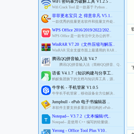
WiFi 密码暴力破解工具 V1.2.5 ..
Wifi Crack Tool 是一款基于 Python ..
菲菲更名宝贝 之 得意非凡 V5.1..
一款优秀的批量更名软件和批量文件处..
WPS Office 2016/2019/2022/202..
WPS Office 是一款专注中文办公的平..
WinRAR V7.20（文件压缩与解压..
WinRAR 完全支援市面上最通用的 RAR ..
腾讯QQ拼音输入法 V4.7
腾讯QQ拼音输入法（简称QQ拼音、Q..
语雀 V4.1.7（知识构建与分享工..
蚂蚁集团旗下的文档与知识库工具，源..
牛学长 - 手机管家 V1.0.5
牛学长手机管家，移动设备全方位解决..
Jumpbull - ePub 电子书编辑器 ..
本软件主要支持多重目录结构的 ePub ..
Notepad-- V3.7.2（文本编辑/代..
Notepad-- 是使用 C++ 编写的轻量级..
Yerong - Office Tool Plus V10..