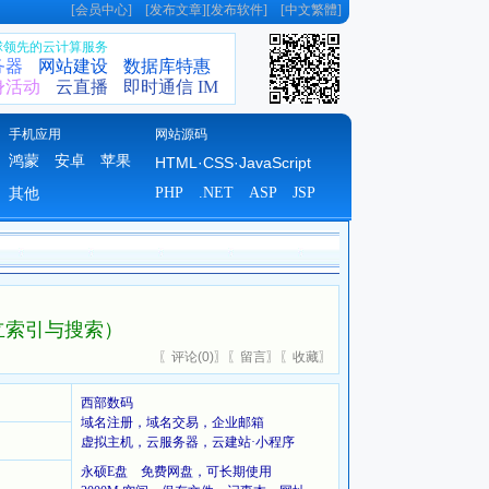
[
会员中心
] [
发布文章
][
发布软件
] [
中文繁體
]
全球领先的云计算服务
务器
网站建设
数据库特惠
身活动
云直播
即时通信 IM
手机应用
网站源码
鸿蒙
安卓
苹果
HTML·CSS·JavaScript
PHP
.NET
ASP
JSP
其他
件快速建立索引与搜索）
〖
评论(
0)
〗〖
留言
〗〖
收藏
〗
西部数码
域名注册，域名交易，企业邮箱
虚拟主机，云服务器，云建站·小程序
永硕E盘 免费网盘，可长期使用