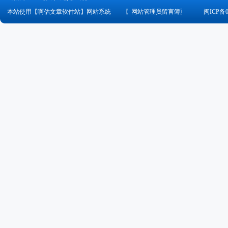
本站使用【啊估文章软件站】网站系统
〖
网站管理员留言簿
〗
闽ICP备0