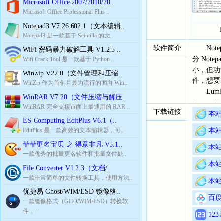
Microsoft Office 2007/2010/20..
Microsoft Office Professional Plus ..
Notepad3 V7.26.602.1（文本编辑..
Notepad3 是一款基于 Scintilla 的文..
软件简介
Notep
WiFi 密码暴力破解工具 V1.2.5 ..
分 Not
Wifi Crack Tool 是一款基于 Python ..
小，但功
WinZip V27.0（文件管理和压缩..
件，想要
WinZip 作为首创且最为流行的面向 Win..
LumPa
WinRAR V7.20（文件压缩与解压..
等），并
WinRAR 完全支援市面上最通用的 RAR ..
下载链接
运行后软件
本站
ES-Computing EditPlus V6.1（..
的“Notep
EditPlus 是一款高效的文本编辑器，可..
本站
菲菲更名宝贝 之 得意非凡 V5.1..
本站
一款优秀的批量更名软件和批量文件处..
本站
File Converter V1.2.3（文档/..
一款非常简单的文件转换工具，使用方法..
本站
优捷易 Ghost/WIM/ESD 镜像格..
百度
一款镜像格式（GHO/WIM/ESD）转换软
件， ..
12