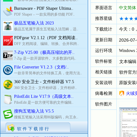
界面语言
中文简体
Burnaware - PDF Shaper Ultima..
PDF Shaper – 一款实用的多功能 PDF..
推荐星级
极品五笔输入法 2023
下载统计
今天：0
极品五笔属于原生五笔输入法范畴，适..
PDFgear V2.1.12（PDF 文档阅读..
更新日期
2026-07-
DFF 文档阅读、编辑、转换、合并和跨..
运行环境
Windows X
7-Zip V25.00（极高压缩比的开..
7-Zip 是一款开源软件。大多数源代码..
软件标签
文本编辑
File Converter V1.2.3（文档/..
相关链接
软件官方
一款非常简单的文件转换工具，使用方法..
360 安全卫士 - 文件粉碎器 V7.5
安装说明
原版安装
360 安全卫士 - 文件粉碎器，文件粉碎..
病毒检测
火绒
PilotEdit Lite V17.9（高级文本..
PilotEdit 是一款方便可靠的文件编辑..
软件图片
搜狗五笔输入法 V5.5
搜狐五笔输入法采用86版编码，向王永..
软 件 下 载 排 行