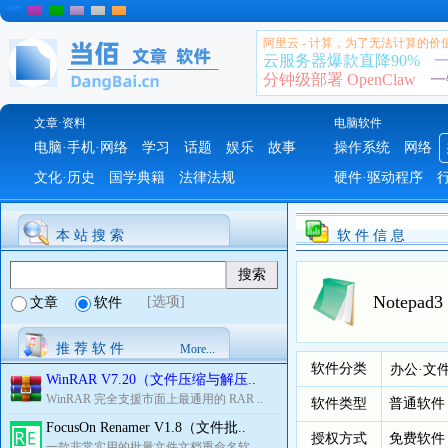
阿里云 - 计算，为了无法计算的价
云服务器爆款直降90%
一
分钟级部署 OpenClaw
一
文章·资料
电脑软件
电脑·手机·网络
学习
话题
娱乐
故事
操作系统
网络
文化·历史
国学典籍
法律法规
硬件·驱动程序
本 站 搜 索
软 件 信 息
Notepa
[选项]
文章
软件
推 荐 软 件
More...
软件分类
办公·文
WinRAR V7.20（文件压缩与解压..
WinRAR 完全支援市面上最通用的 RAR ..
软件类型
普通软件
FocusOn Renamer V1.8（文件批..
授权方式
免费软件
一款非常实用的批量文件文档重命名软..