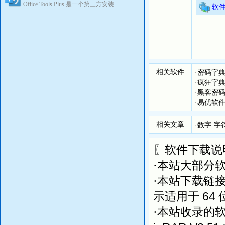
时暂停或
Ofiice Tools Plus 是一个第三方安装 ..
软
a.常
设置字
b.日
设定日期
c.电
按照电
相关软件
·
密码字典
有电话（
·
疯狂字典
d.常
·
黑客密码
软件内
·
易优软件
e.英
软件内
相关文章
·
数字·字
f.拼
生成任
〖软件下载说
·本站大部分
2、分
当字典
·本站下载链
果每个分
64
示适用于
·本站收录的
3、排
排列字典