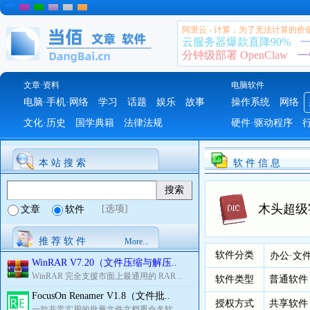
阿里云 - 计算，为了无法计算的价
云服务器爆款直降90%
一
分钟级部署 OpenClaw
一
文章·资料
电脑软件
电脑·手机·网络
学习
话题
娱乐
故事
操作系统
网络
文化·历史
国学典籍
法律法规
硬件·驱动程序
本 站 搜 索
软 件 信 息
木头超级
[选项]
文章
软件
推 荐 软 件
More...
软件分类
办公·文
WinRAR V7.20（文件压缩与解压..
WinRAR 完全支援市面上最通用的 RAR ..
软件类型
普通软件
FocusOn Renamer V1.8（文件批..
授权方式
共享软件
一款非常实用的批量文件文档重命名软..