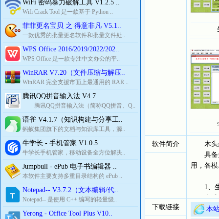
WiFi 密码暴力破解工具 V1.2.5 ..
Wifi Crack Tool 是一款基于 Python ..
菲菲更名宝贝 之 得意非凡 V5.1..
一款优秀的批量更名软件和批量文件处..
WPS Office 2016/2019/2022/202..
WPS Office 是一款专注中文办公的平..
WinRAR V7.20（文件压缩与解压..
WinRAR 完全支援市面上最通用的 RAR ..
腾讯QQ拼音输入法 V4.7
腾讯QQ拼音输入法（简称QQ拼音、Q..
语雀 V4.1.7（知识构建与分享工..
蚂蚁集团旗下的文档与知识库工具，源..
牛学长 - 手机管家 V1.0.5
软件简介
木头超
牛学长手机管家，移动设备全方位解决..
具备多种
用，各模
Jumpbull - ePub 电子书编辑器 ..
本软件主要支持多重目录结构的 ePub ..
1、生
Notepad-- V3.7.2（文本编辑/代..
生成各
Notepad-- 是使用 C++ 编写的轻量级..
下载链接
并可将结
本站
Yerong - Office Tool Plus V10..