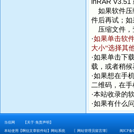
inRAR V3.51
列各元素
如果软件压缩
4、修
件后再试；如
a.按
压缩文件，
任意添
·
如果单击软件
b.按
纵向插
大小”选择其
c.大
·如果单击下
将字典
载，或者稍候
5、字
·如果想在手
瞬间打
二维码，在手
6、字
·本站收录的
自动清
·如果有什么
7、合
支持将两
当佰网
【关于·免责声明】
和笛卡尔
本站使用【啊估文章软件站】网站系统
〖
网站管理员留言簿
〗
闽ICP备0