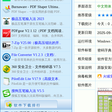
界面语言
中文简体
Burnaware - PDF Shaper Ultima..
PDF Shaper – 一款实用的多功能 PDF..
推荐星级
极品五笔输入法 2023
下载统计
今天：0
极品五笔属于原生五笔输入法范畴，适..
PDFgear V2.1.12（PDF 文档阅读..
更新日期
2025-09-
DFF 文档阅读、编辑、转换、合并和跨..
运行环境
Windows 7
7-Zip V25.00（极高压缩比的开..
7-Zip 是一款开源软件。大多数源代码..
软件标签
密码字典
File Converter V1.2.3（文档/..
相关链接
软件官方
一款非常简单的文件转换工具，使用方法..
360 安全卫士 - 文件粉碎器 V7.5
安装说明
原版安装
360 安全卫士 - 文件粉碎器，文件粉碎..
病毒检测
火绒
PilotEdit Lite V17.9（高级文本..
PilotEdit 是一款方便可靠的文件编辑..
软件图片
搜狗五笔输入法 V5.5
搜狐五笔输入法采用86版编码，向王永..
软 件 下 载 排 行