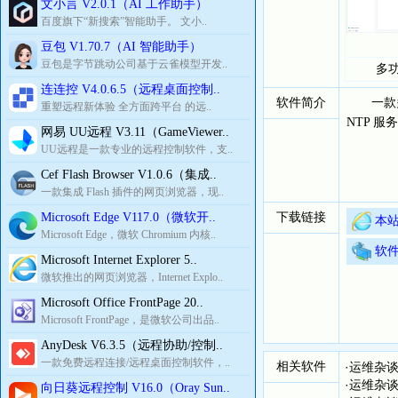
文小言 V2.0.1（AI 工作助手）
百度旗下“新搜索”智能助手。 文小..
豆包 V1.70.7（AI 智能助手）
豆包是字节跳动公司基于云雀模型开发..
多
连连控 V4.0.6.5（远程桌面控制..
软件简介
一款多功能
重塑远程新体验 全方面跨平台 的远..
NTP 服
网易 UU远程 V3.11（GameViewer..
UU远程是一款专业的远程控制软件，支..
Cef Flash Browser V1.0.6（集成..
一款集成 Flash 插件的网页浏览器，现..
下载链接
Microsoft Edge V117.0（微软开..
本站
Microsoft Edge，微软 Chromium 内核..
软
Microsoft Internet Explorer 5..
微软推出的网页浏览器，Internet Explo..
Microsoft Office FrontPage 20..
Microsoft FrontPage，是微软公司出品..
AnyDesk V6.3.5（远程协助/控制..
一款免费远程连接/远程桌面控制软件，..
相关软件
·
运维杂谈
·
运维杂谈
向日葵远程控制 V16.0（Oray Sun..