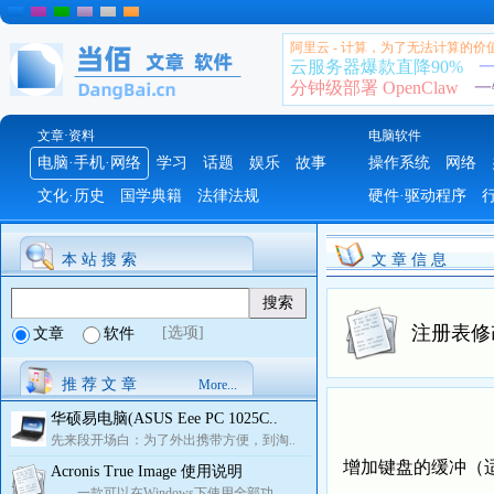
阿里云 - 计算，为了无法计算的价
云服务器爆款直降90%
一
分钟级部署 OpenClaw
一
文章·资料
电脑软件
电脑·手机·网络
学习
话题
娱乐
故事
操作系统
网络
文化·历史
国学典籍
法律法规
硬件·驱动程序
本 站 搜 索
文 章 信 息
注册表修
[选项]
文章
软件
推 荐 文 章
More...
华硕易电脑(ASUS Eee PC 1025C..
先来段开场白：为了外出携带方便，到淘..
增加键盘的缓冲（适用
Acronis True Image 使用说明
一款可以在Windows下使用全部功..