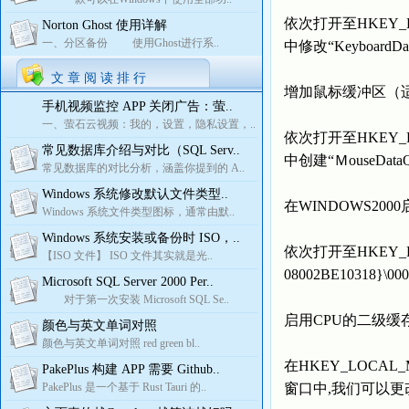
依次打开至HKEY_LOCAL
Norton Ghost 使用详解
一、分区备份 使用Ghost进行系..
中修改“Keyboard
文 章 阅 读 排 行
增加鼠标缓冲区（适用
手机视频监控 APP 关闭广告：萤..
一、萤石云视频：我的，设置，隐私设置，..
依次打开至HKEY_LOCAL
常见数据库介绍与对比（SQL Serv..
中创建“ＭouseDa
常见数据库的对比分析，涵盖你提到的 A..
Windows 系统修改默认文件类型..
在WINDOWS200
Windows 系统文件类型图标，通常由默..
Windows 系统安装或备份时 ISO，..
依次打开至HKEY_LOCAL_
【ISO 文件】 ISO 文件其实就是光..
08002BE10318
Microsoft SQL Server 2000 Per..
对于第一次安装 Microsoft SQL Se..
启用CPU的二级缓存
颜色与英文单词对照
颜色与英文单词对照 red green bl..
在HKEY_LOCAL_MACH
PakePlus 构建 APP 需要 Github..
PakePlus 是一个基于 Rust Tauri 的..
窗口中,我们可以更改“