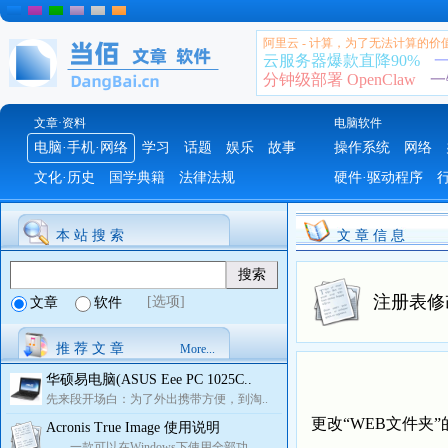
阿里云 - 计算，为了无法计算的价
云服务器爆款直降90%
一
分钟级部署 OpenClaw
一
文章·资料
电脑软件
电脑·手机·网络
学习
话题
娱乐
故事
操作系统
网络
文化·历史
国学典籍
法律法规
硬件·驱动程序
本 站 搜 索
文 章 信 息
注册表修
[选项]
文章
软件
推 荐 文 章
More...
华硕易电脑(ASUS Eee PC 1025C..
先来段开场白：为了外出携带方便，到淘..
更改“WEB文件夹
Acronis True Image 使用说明
一款可以在Windows下使用全部功..