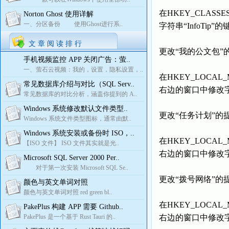
在HKEY_CLASSES
Norton Ghost 使用详解
一、分区备份 使用Ghost进行系..
字符串“InfoTi
文 章 阅 读 排 行
更改“我的公文包”
手机视频监控 APP 关闭广告：萤..
一、萤石云视频：我的，设置，隐私设置，..
在HKEY_LOCAL_MAC
常见数据库介绍与对比（SQL Serv..
右边的窗口中修改字符
常见数据库的对比分析，涵盖你提到的 A..
Windows 系统修改默认文件类型..
更改“任务计划”的
Windows 系统文件类型图标，通常由默..
Windows 系统安装或备份时 ISO，..
在HKEY_LOCAL_MAC
【ISO 文件】 ISO 文件其实就是光..
右边的窗口中修改字符
Microsoft SQL Server 2000 Per..
对于第一次安装 Microsoft SQL Se..
更改“拨号网络”的
颜色与英文单词对照
颜色与英文单词对照 red green bl..
在HKEY_LOCAL_MAC
PakePlus 构建 APP 需要 Github..
PakePlus 是一个基于 Rust Tauri 的..
右边的窗口中修改字符